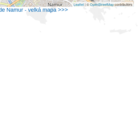
Leaflet
| ©
OpenStreetMap
contributors
de Namur - velká mapa >>>