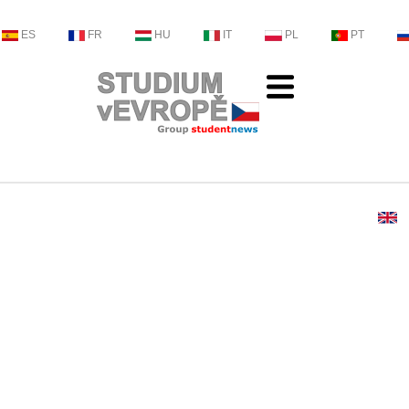
ES
FR
HU
IT
PL
PT