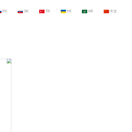
РУ
SK
TR
УК
AR
中文