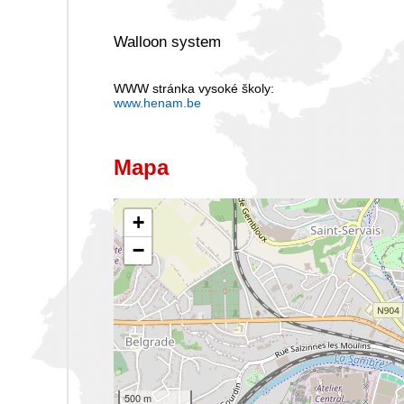
Walloon system
WWW stránka vysoké školy:
www.henam.be
Mapa
+
−
500 m