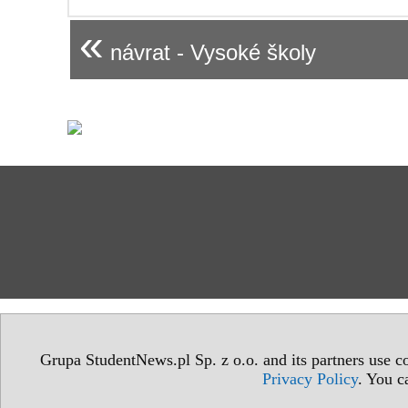
«
návrat - Vysoké školy
Grupa StudentNews.pl Sp. z o.o. and its partners use co
Privacy Policy
. You c