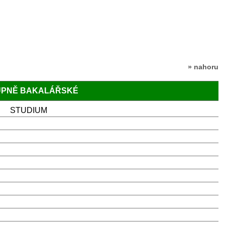
» nahoru
TUPNĚ BAKALÁŘSKÉ
STUDIUM