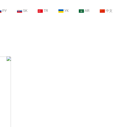
РУ
SK
TR
УК
AR
中文