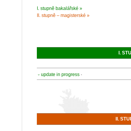
I. stupně bakalářské »
II. stupně – magisterské »
I. S
⏑ update in progress
II. S