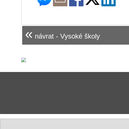
«
návrat - Vysoké školy