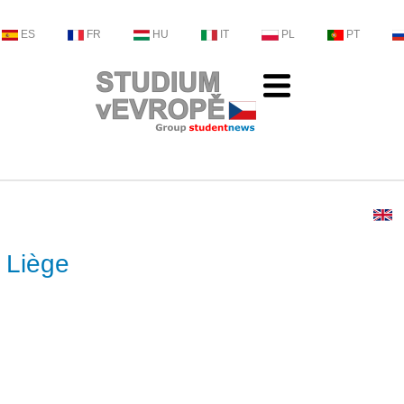
ES
FR
HU
IT
PL
PT
e Liège