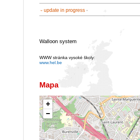
⏑ update in progress
Walloon system
WWW stránka vysoké školy:
www.hel.be
Mapa
+
−