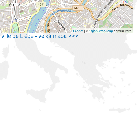
Leaflet
| ©
OpenStreetMap
contributors
 ville de Liège - velká mapa >>>