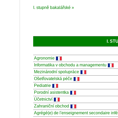
I. stupně bakalářské »
I. S
Agronomie
Informatika v obchodu a managementu
Mezinárodní spolupráce
Ošetřovatelská péče
Pediatrie
Porodní asistentka
Účetnictví
Zahraniční obchod
Agrégé(e) de l'enseignement secondaire infé