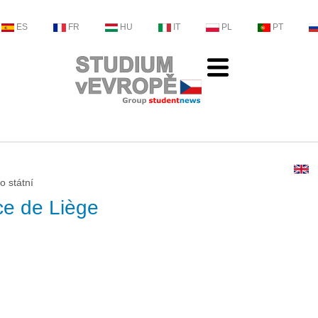
ES
FR
HU
IT
PL
PT
o státní
ce de Liège