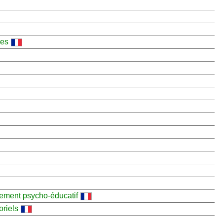
ues
nement psycho-éducatif
oriels