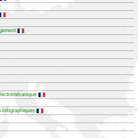
agement
 Electromécanique
s infographiques