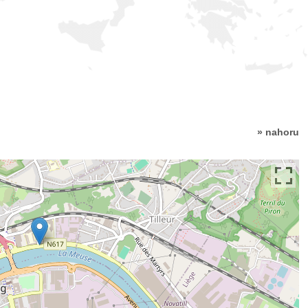
» nahoru