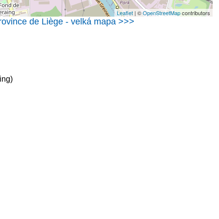
Leaflet
| ©
OpenStreetMap
contributors
rovince de Liège - velká mapa >>>
ing)