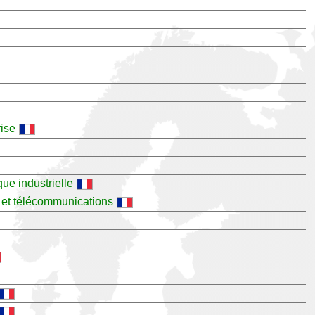
rise
ue industrielle
 et télécommunications