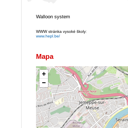
Walloon system
WWW stránka vysoké školy:
www.hepl.be/
Mapa
+
−