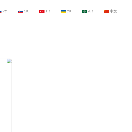
РУ
SK
TR
УК
AR
中文