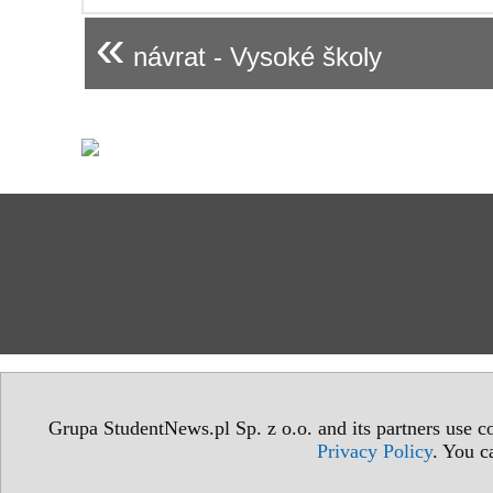
«
návrat - Vysoké školy
Grupa StudentNews.pl Sp. z o.o. and its partners use co
Privacy Policy
. You c