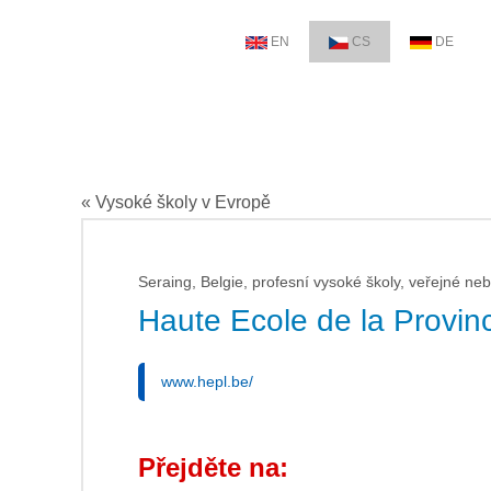
EN
CS
DE
« Vysoké školy v Evropě
Seraing, Belgie, profesní vysoké školy, veřejné neb
Haute Ecole de la Provin
www.hepl.be/
Přejděte na: