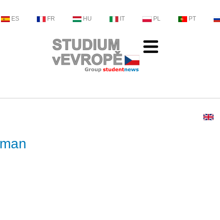
ES
FR
HU
IT
PL
PT
uman