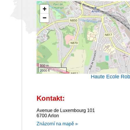
+
−
500 m
2000 ft
Haute Ecole Rob
Kontakt:
Avenue de Luxembourg 101
6700 Arlon
Znázorní na mapě »