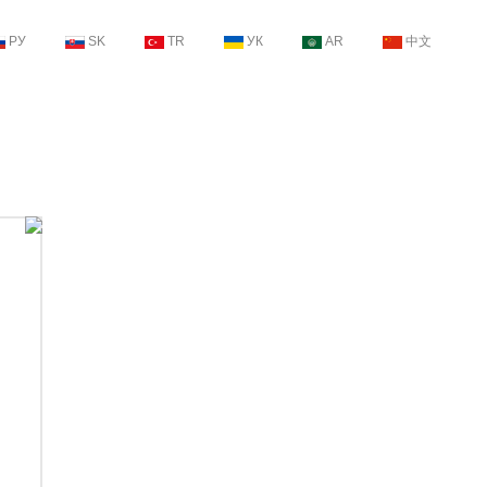
РУ
SK
TR
УК
AR
中文