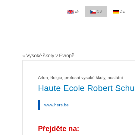
EN
CS
DE
« Vysoké školy v Evropě
Arlon, Belgie, profesní vysoké školy, nestátní
Haute Ecole Robert Sch
www.hers.be
Přejděte na: