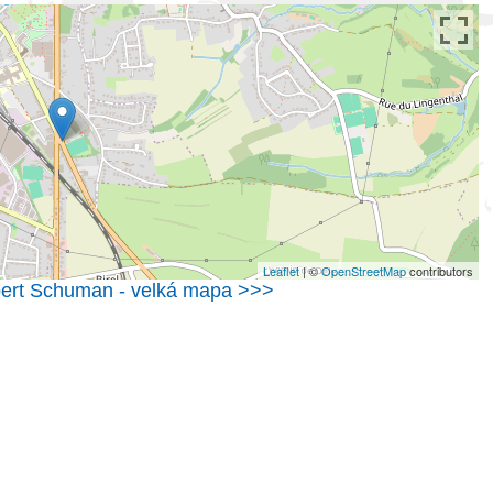
Leaflet
| ©
OpenStreetMap
contributors
ert Schuman - velká mapa >>>