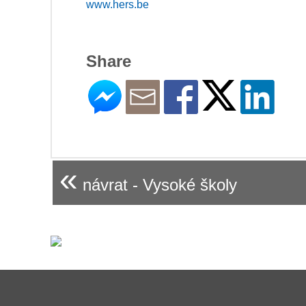
www.hers.be
Share
«
návrat - Vysoké školy