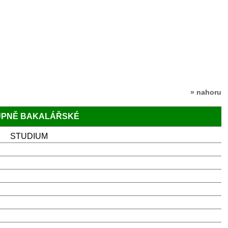
» nahoru
TUPNĚ BAKALÁŘSKÉ
STUDIUM