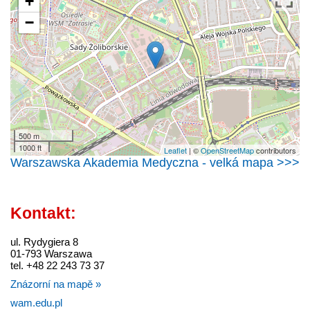
+
−
500 m
1000 ft
Leaflet
| ©
OpenStreetMap
contributors
Warszawska Akademia Medyczna - velká mapa >>>
Kontakt:
ul. Rydygiera 8
01-793 Warszawa
tel. +48 22 243 73 37
Znázorní na mapě »
wam.edu.pl