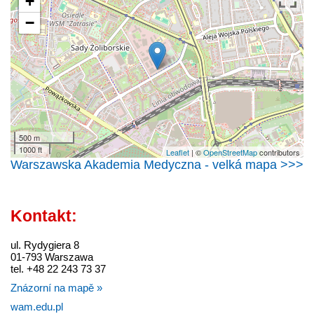
+
−
500 m
1000 ft
Leaflet
| ©
OpenStreetMap
contributors
Warszawska Akademia Medyczna - velká mapa >>>
Kontakt:
ul. Rydygiera 8
01-793 Warszawa
tel. +48 22 243 73 37
Znázorní na mapě »
wam.edu.pl