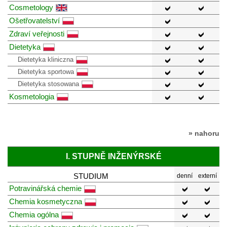
Cosmetology
Ošetřovatelství
Zdraví veřejnosti
Dietetyka
Dietetyka kliniczna
Dietetyka sportowa
Dietetyka stosowana
Kosmetologia
» nahoru
I. STUPNĚ INŽENÝRSKÉ
STUDIUM
denní
externí
Potravinářská chemie
Chemia kosmetyczna
Chemia ogólna