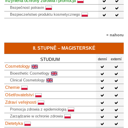
Inżynieria ochrony zdrowia i promocja
Bezpečnost potravin
Bezpieczeństwo produktu kosmetycznego
» nahoru
II. STUPNĚ – MAGISTERSKÉ
STUDIUM
denní
externí
Cosmetology
Bioesthetic Cosmetlogy
Clinical Cosmetology
Chemie
Ošetřovatelství
Zdraví veřejnosti
Promocja zdrowia z epidemiologią
Zarządzanie w ochronie zdrowia
Dietetyka