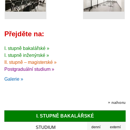
Přejděte na:
I. stupně bakalářské »
I. stupně inženýrské »
II. stupně – magisterské »
Postgraduální studium »
Galerie »
» nahoru
I. STUPNĚ BAKALÁŘSKÉ
STUDIUM
denní
externí