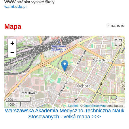
WWW stránka vysoké školy:
wamt.edu.pl
Mapa
» nahoru
+
−
500 m
1000 ft
Leaflet
| ©
OpenStreetMap
contributors
Warszawska Akademia Medyczno-Techniczna Nauk
Stosowanych - velká mapa >>>