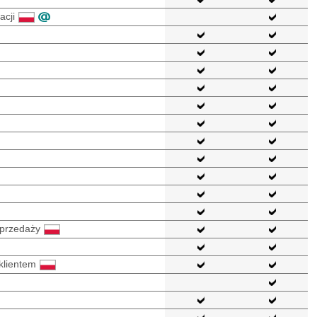
acji
 sprzedaży
klientem