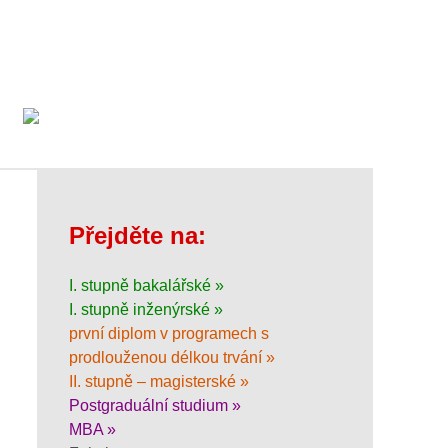
Přejděte na:
I. stupně bakalářské »
I. stupně inženýrské »
první diplom v programech s
prodlouženou délkou trvání »
II. stupně – magisterské »
Postgraduální studium »
MBA »