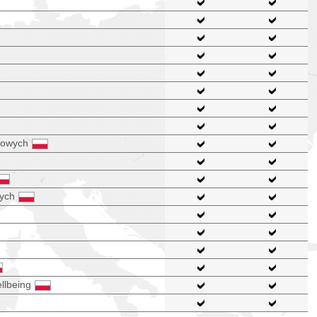
esowych
wych
llbeing