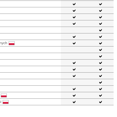
znych
i