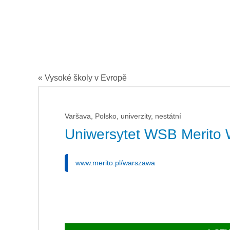
« Vysoké školy v Evropě
Varšava, Polsko, univerzity, nestátní
Uniwersytet WSB Merito
www.merito.pl/warszawa