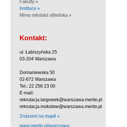
Fakulty »
Instituce »
Mimo městská střediska »
Kontakt:
ul. Łabiszyńska 25
03-204 Warszawa
Domaniewska 50
02-672 Warszawa
Tel.: 22 256 23 00
E-mail:
rekrutacja.targowek@warszawa.merito.pl
rekrutacja.mokotow@warszawa.merito.pl
Znázorní na mapě »
www.merito.pl/warszawa