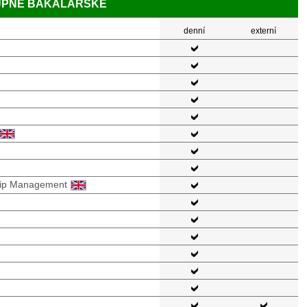
TUPNĚ BAKALÁŘSKÉ
denní
externí
hip Management