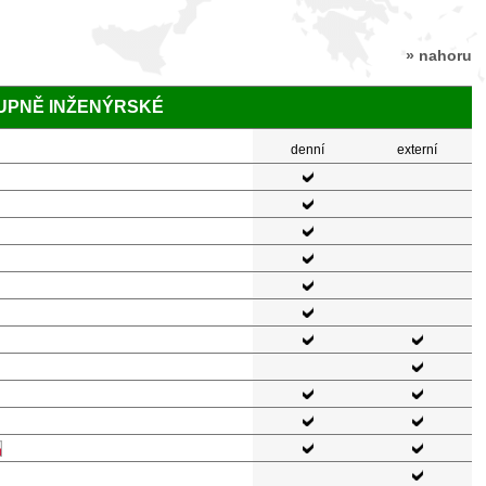
» nahoru
TUPNĚ INŽENÝRSKÉ
denní
externí