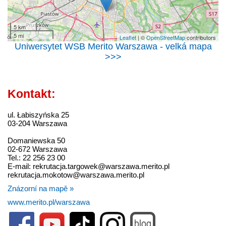
5 km
5 mi
Leaflet
| ©
OpenStreetMap
contributors
Uniwersytet WSB Merito Warszawa - velká mapa
>>>
Kontakt:
ul. Łabiszyńska 25
03-204 Warszawa
Domaniewska 50
02-672 Warszawa
Tel.: 22 256 23 00
E-mail: rekrutacja.targowek@warszawa.merito.pl
rekrutacja.mokotow@warszawa.merito.pl
Znázorní na mapě »
www.merito.pl/warszawa