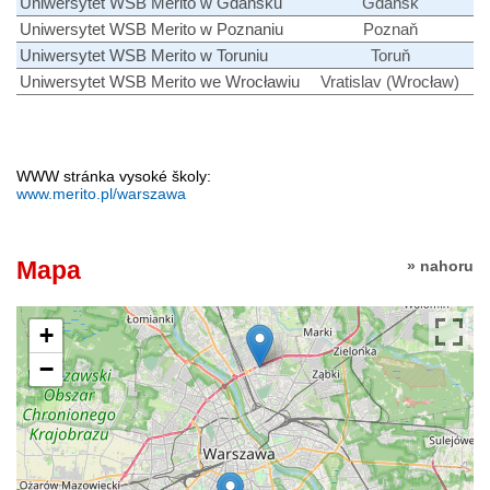
Uniwersytet WSB Merito w Gdańsku
Gdaňsk
Uniwersytet WSB Merito w Poznaniu
Poznaň
Uniwersytet WSB Merito w Toruniu
Toruň
Uniwersytet WSB Merito we Wrocławiu
Vratislav (Wrocław)
WWW stránka vysoké školy:
www.merito.pl/warszawa
Mapa
» nahoru
+
−