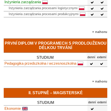
Inżynieria zarządzania
Inżynieria zarządzania procesami logistycznymi
Inżynieria zarządzania procesami produkcyjnymi
» nahoru
PRVNÍ DIPLOM V PROGRAMECH S PRODLOUŽENOU
DÉLKOU TRVÁNÍ
STUDIUM
denní
externí
Pedagogika przedszkolna i wczesnoszkolna
» nahoru
II. STUPNĚ – MAGISTERSKÉ
STUDIUM
denní
externí
Ekonomie