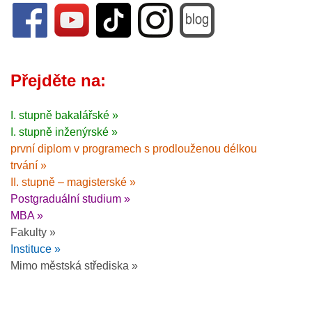
Přejděte na:
I. stupně bakalářské »
I. stupně inženýrské »
první diplom v programech s prodlouženou délkou
trvání »
II. stupně – magisterské »
Postgraduální studium »
MBA »
Fakulty »
Instituce »
Mimo městská střediska »