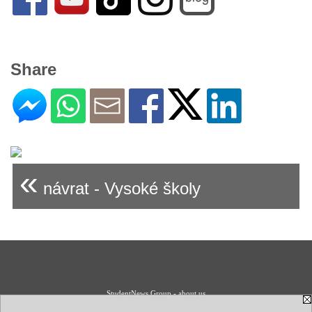
Share
«
návrat - Vysoké školy
StudentNews Group - about us