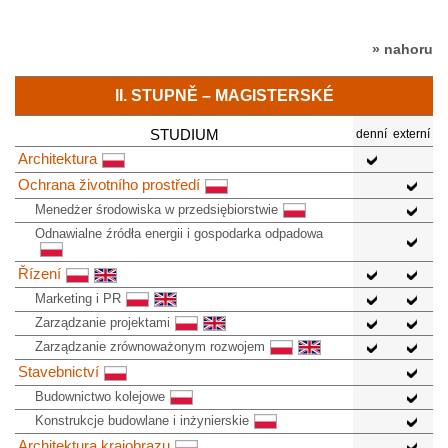
» nahoru
II. STUPNĚ – MAGISTERSKÉ
STUDIUM
denní
externí
Architektura
Ochrana životního prostředí
Menedżer środowiska w przedsiębiorstwie
Odnawialne źródła energii i gospodarka odpadowa
Řízení
Marketing i PR
Zarządzanie projektami
Zarządzanie zrównoważonym rozwojem
Stavebnictví
Budownictwo kolejowe
Konstrukcje budowlane i inżynierskie
Architektura krajobrazu