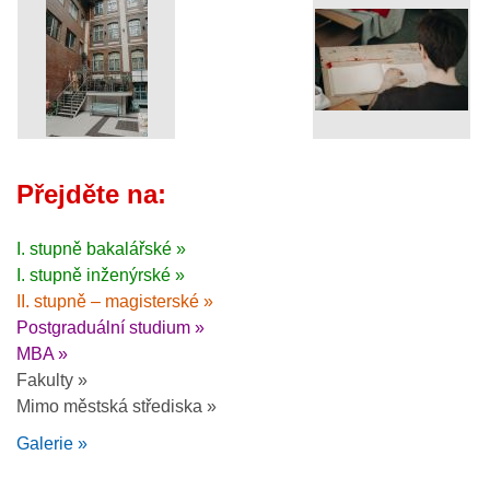
Přejděte na:
I. stupně bakalářské »
I. stupně inženýrské »
II. stupně – magisterské »
Postgraduální studium »
MBA »
Fakulty »
Mimo městská střediska »
Galerie »