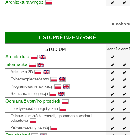
Architektura wnętrz
» nahoru
I. STUPNĚ INŽENÝRSKÉ
STUDIUM
denní
externí
Architektura
Informatika
Animacja 3D
Cyberbezpieczeństwo
Programowanie aplikacji
Sztuczna inteligencja
Ochrana životního prostředí
Efektywność energetyczna
Odnawialne źródła energii, gospodarka wodna i
odpadowa
Zrównoważony rozwój