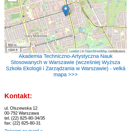
500 m
1000 ft
Leaflet
| ©
OpenStreetMap
contributors
Akademia Techniczno-Artystyczna Nauk
Stosowanych w Warszawie (wcześniej Wyższa
Szkoła Ekologii i Zarządzania w Warszawie) - velká
mapa >>>
Kontakt:
ul. Olszewska 12
00-792 Warszawa
tel. (22) 825-80-34/35
fax: (22) 825-80-31
Znázorní na mapě »