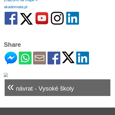
akademiata.pl
Share
«
návrat - Vysoké školy