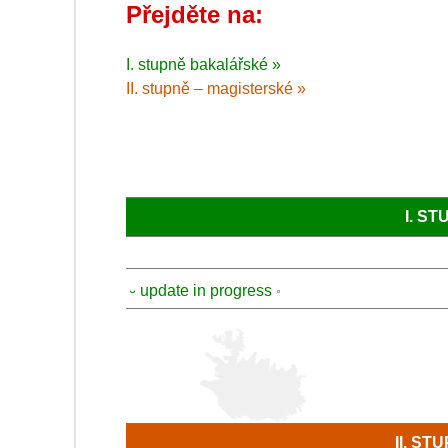
Přejděte na:
I. stupně bakalářské »
II. stupně – magisterské »
I. S
⏑ update in progress
II. S