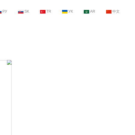
РУ
SK
TR
УК
AR
中文