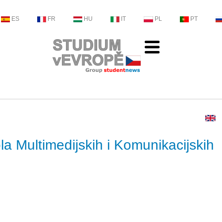
ES
FR
HU
IT
PL
PT
a Multimedijskih i Komunikacijskih