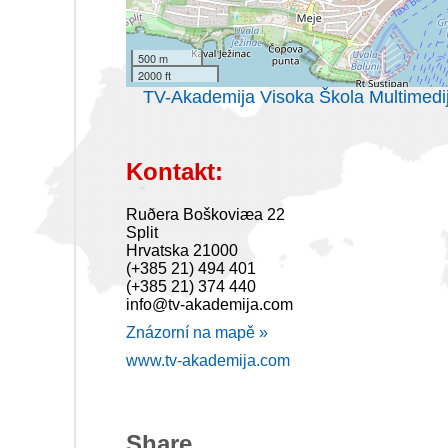
500 m
2000 ft
TV-Akademija Visoka Škola Multimedij
Kontakt:
Ruðera Boškoviæa 22
Split
Hrvatska 21000
(+385 21) 494 401
(+385 21) 374 440
info@tv-akademija.com
Znázorní na mapě »
www.tv-akademija.com
Share