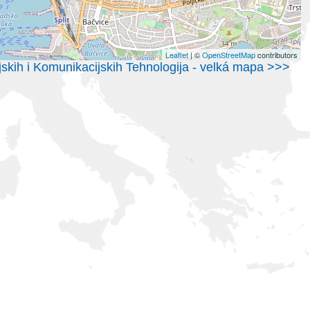
Leaflet
| ©
OpenStreetMap
contributors
skih i Komunikacijskih Tehnologija - velká mapa >>>