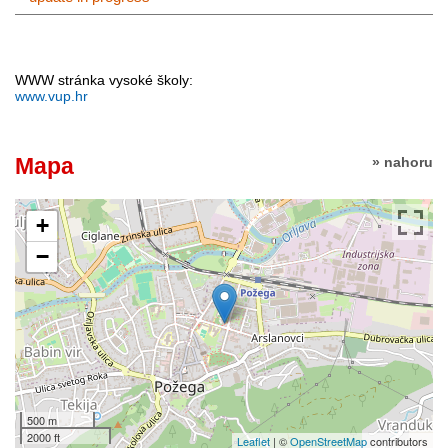
WWW stránka vysoké školy:
www.vup.hr
Mapa
» nahoru
+
−
500 m
2000 ft
Leaflet
| ©
OpenStreetMap
contributors