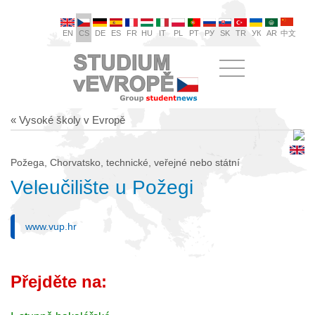
EN
CS
DE
ES
FR
HU
IT
PL
PT
РУ
SK
TR
УК
AR
中文
« Vysoké školy v Evropě
Požega, Chorvatsko, technické, veřejné nebo státní
Veleučilište u Požegi
www.vup.hr
Přejděte na: