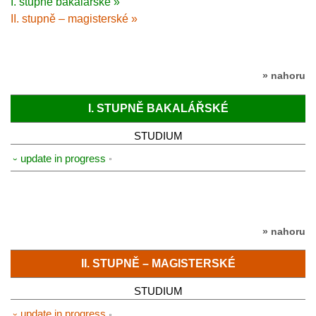
I. stupně bakalářské »
II. stupně – magisterské »
» nahoru
I. STUPNĚ BAKALÁŘSKÉ
STUDIUM
⏑ update in progress
» nahoru
II. STUPNĚ – MAGISTERSKÉ
STUDIUM
⏑ update in progress