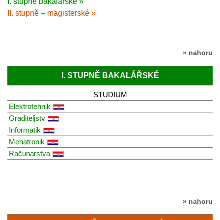
I. stupně bakalářské »
II. stupně – magisterské »
» nahoru
I. STUPNĚ BAKALÁŘSKÉ
STUDIUM
Elektrotehnik
Graditeljstv
Informatik
Mehatronik
Računarstva
» nahoru