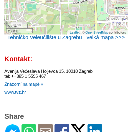
500 m
2000 ft
Leaflet
| ©
OpenStreetMap
contributors
Tehničko Veleučilište u Zagrebu - velká mapa >>>
Kontakt:
Avenija Većeslava Holjevca 15, 10010 Zagreb
tel: ++385 1 5595 467
Znázorní na mapě »
www.tvz.hr
Share