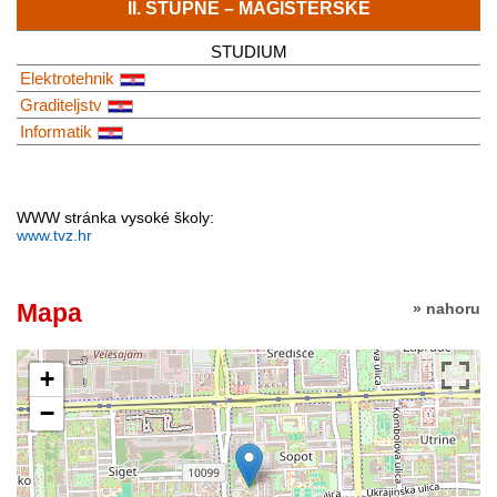
II. STUPNĚ – MAGISTERSKÉ
STUDIUM
Elektrotehnik
Graditeljstv
Informatik
WWW stránka vysoké školy:
www.tvz.hr
Mapa
» nahoru
+
−