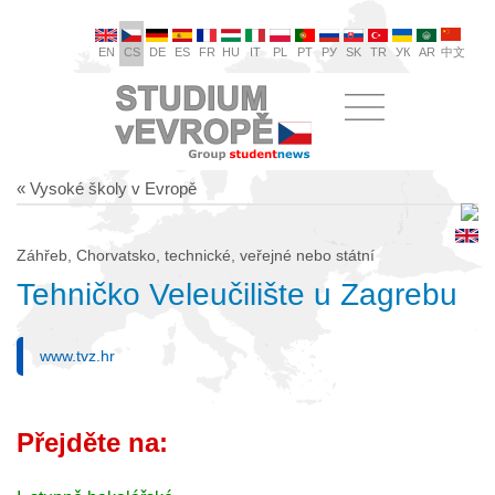
EN
CS
DE
ES
FR
HU
IT
PL
PT
РУ
SK
TR
УК
AR
中文
« Vysoké školy v Evropě
Záhřeb, Chorvatsko, technické, veřejné nebo státní
Tehničko Veleučilište u Zagrebu
www.tvz.hr
Přejděte na: