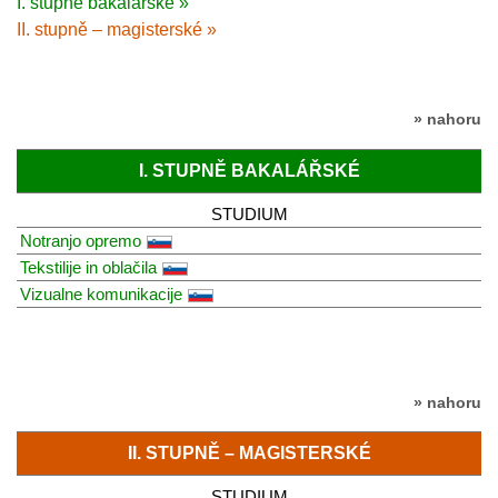
I. stupně bakalářské »
II. stupně – magisterské »
» nahoru
I. STUPNĚ BAKALÁŘSKÉ
STUDIUM
Notranjo opremo
Tekstilije in oblačila
Vizualne komunikacije
» nahoru
II. STUPNĚ – MAGISTERSKÉ
STUDIUM