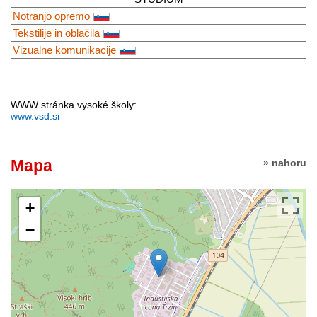
Notranjo opremo
Tekstilije in oblačila
Vizualne komunikacije
WWW stránka vysoké školy:
www.vsd.si
Mapa
» nahoru
+
−