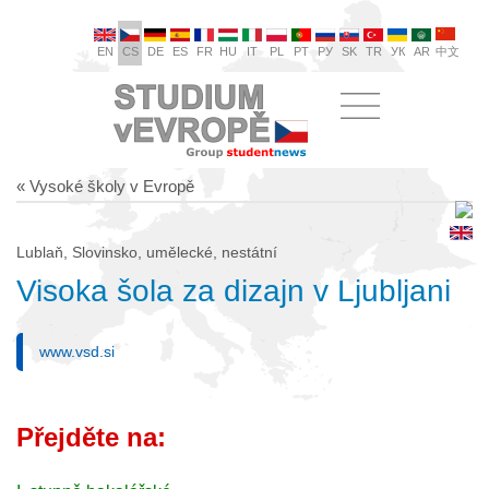
EN
CS
DE
ES
FR
HU
IT
PL
PT
РУ
SK
TR
УК
AR
中文
« Vysoké školy v Evropě
Lublaň, Slovinsko, umělecké, nestátní
Visoka šola za dizajn v Ljubljani
www.vsd.si
Přejděte na: