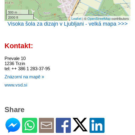
500 m
2000 ft
Leaflet
| ©
OpenStreetMap
contributors
Visoka šola za dizajn v Ljubljani - velká mapa >>>
Kontakt:
Prevale 10
1236 Trzin
tel: ++ 386 1 283-37-95
Znázorní na mapě »
www.vsd.si
Share