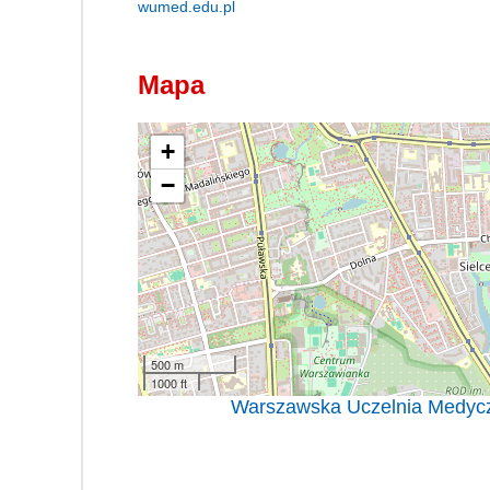
wumed.edu.pl
Mapa
+
−
500 m
1000 ft
Warszawska Uczelnia Medycz