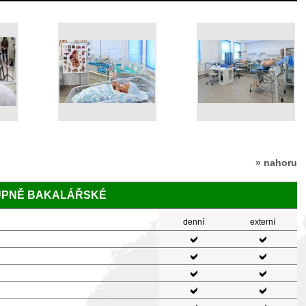
» nahoru
TUPNĚ BAKALÁŘSKÉ
denní
externí