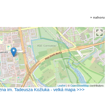
» nahoru
Leaflet
| ©
OpenStreetMap
contributors
na im. Tadeusza Koźluka - velká mapa >>>