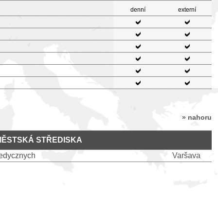
denní
externí
» nahoru
MĚSTSKÁ STŘEDISKA
Medycznych
Varšava