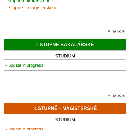
I. stupně bakalářské »
II. stupně – magisterské »
» nahoru
I. STUPNĚ BAKALÁŘSKÉ
STUDIUM
⏑ update in progress
» nahoru
II. STUPNĚ – MAGISTERSKÉ
STUDIUM
⏑ update in progress