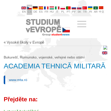
EN
CS
DE
ES
FR
HU
IT
PL
PT
РУ
SK
TR
УК
AR
中文
« Vysoké školy v Evropě
Bukurešť, Rumunsko, vojenské, veřejné nebo státní
ACADEMIA TEHNICĂ MILITARĂ
www.mta.ro
Přejděte na: