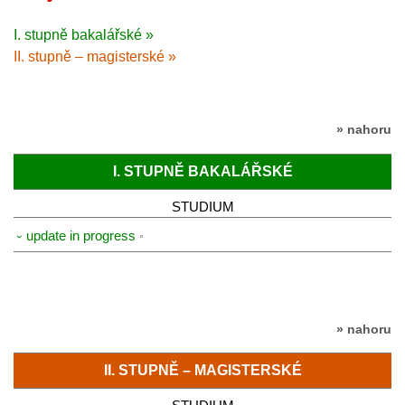
I. stupně bakalářské »
II. stupně – magisterské »
» nahoru
I. STUPNĚ BAKALÁŘSKÉ
STUDIUM
⏑ update in progress
» nahoru
II. STUPNĚ – MAGISTERSKÉ