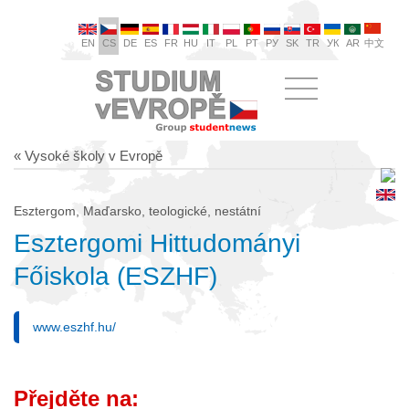
EN
CS
DE
ES
FR
HU
IT
PL
PT
РУ
SK
TR
УК
AR
中文
« Vysoké školy v Evropě
Esztergom, Maďarsko, teologické, nestátní
Esztergomi Hittudományi
Főiskola (ESZHF)
www.eszhf.hu/
Přejděte na: