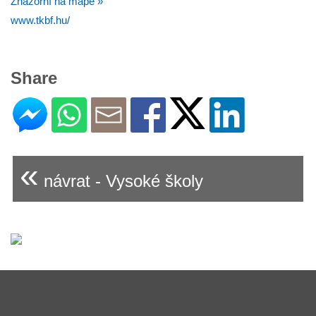
Znázorní na mapě »
www.tkbf.hu/
Share
«
návrat - Vysoké školy