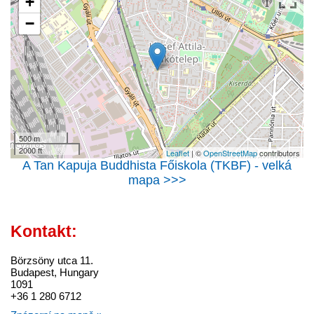
+
−
500 m
2000 ft
Leaflet
| ©
OpenStreetMap
contributors
A Tan Kapuja Buddhista Főiskola (TKBF) - velká
mapa >>>
Kontakt:
Börzsöny utca 11.
Budapest, Hungary
1091
+36 1 280 6712