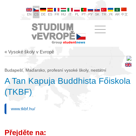
EN
CS
DE
ES
FR
HU
IT
PL
PT
РУ
SK
TR
УК
AR
中文
« Vysoké školy v Evropě
Budapešť, Maďarsko, profesní vysoké školy, nestátní
A Tan Kapuja Buddhista Főiskola
(TKBF)
www.tkbf.hu/
Přejděte na: