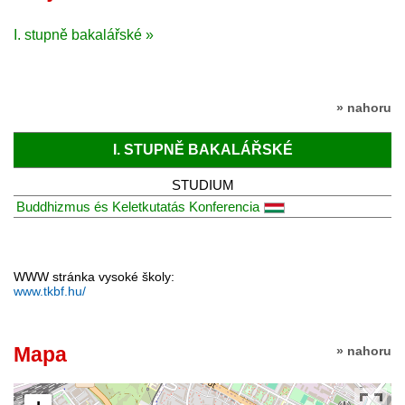
I. stupně bakalářské »
» nahoru
I. STUPNĚ BAKALÁŘSKÉ
STUDIUM
Buddhizmus és Keletkutatás Konferencia
WWW stránka vysoké školy:
www.tkbf.hu/
Mapa
» nahoru