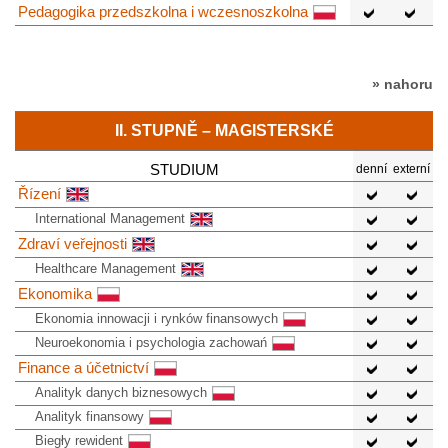
Pedagogika przedszkolna i wczesnoszkolna
» nahoru
II. STUPNĚ – MAGISTERSKÉ
STUDIUM
denní
externí
Řízení
International Management
Zdraví veřejnosti
Healthcare Management
Ekonomika
Ekonomia innowacji i rynków finansowych
Neuroekonomia i psychologia zachowań
Finance a účetnictví
Analityk danych biznesowych
Analityk finansowy
Biegły rewident