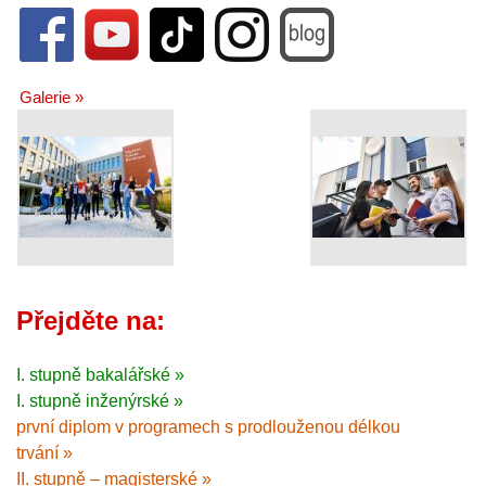
Galerie »
Přejděte na:
I. stupně bakalářské »
I. stupně inženýrské »
první diplom v programech s prodlouženou délkou
trvání »
II. stupně – magisterské »