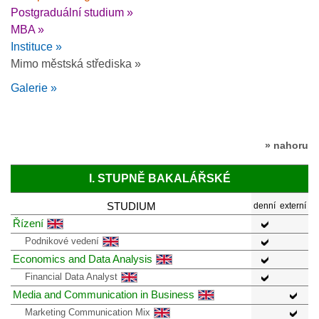
Postgraduální studium »
MBA »
Instituce »
Mimo městská střediska »
Galerie »
» nahoru
I. STUPNĚ BAKALÁŘSKÉ
STUDIUM
denní
externí
Řízení
Podnikové vedení
Economics and Data Analysis
Financial Data Analyst
Media and Communication in Business
Marketing Communication Mix