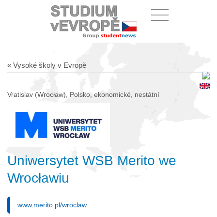
« Vysoké školy v Evropě
Vratislav (Wrocław), Polsko, ekonomické, nestátní
Uniwersytet WSB Merito we
Wrocławiu
www.merito.pl/wroclaw