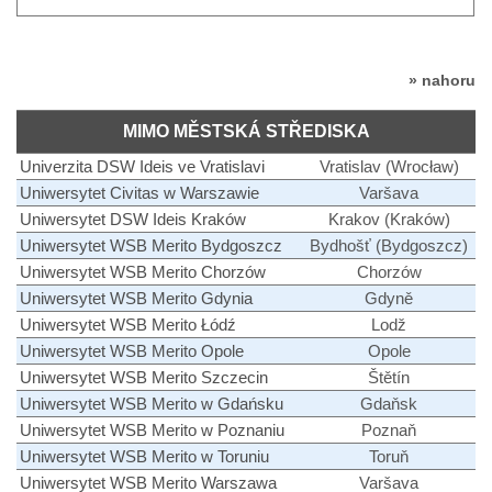
» nahoru
MIMO MĚSTSKÁ STŘEDISKA
Univerzita DSW Ideis ve Vratislavi
Vratislav (Wrocław)
Uniwersytet Civitas w Warszawie
Varšava
Uniwersytet DSW Ideis Kraków
Krakov (Kraków)
Uniwersytet WSB Merito Bydgoszcz
Bydhošť (Bydgoszcz)
Uniwersytet WSB Merito Chorzów
Chorzów
Uniwersytet WSB Merito Gdynia
Gdyně
Uniwersytet WSB Merito Łódź
Lodž
Uniwersytet WSB Merito Opole
Opole
Uniwersytet WSB Merito Szczecin
Štětín
Uniwersytet WSB Merito w Gdańsku
Gdaňsk
Uniwersytet WSB Merito w Poznaniu
Poznaň
Uniwersytet WSB Merito w Toruniu
Toruň
Uniwersytet WSB Merito Warszawa
Varšava