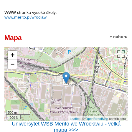
WWW stránka vysoké školy:
www.merito.pl/wroclaw
Mapa
» nahoru
+
−
500 m
1000 ft
Leaflet
| ©
OpenStreetMap
contributors
Uniwersytet WSB Merito we Wrocławiu - velká
mapa >>>