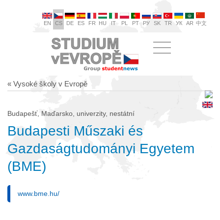
EN
CS
DE
ES
FR
HU
IT
PL
PT
РУ
SK
TR
УК
AR
中文
« Vysoké školy v Evropě
Budapešť, Maďarsko, univerzity, nestátní
Budapesti Műszaki és
Gazdaságtudományi Egyetem
(BME)
www.bme.hu/