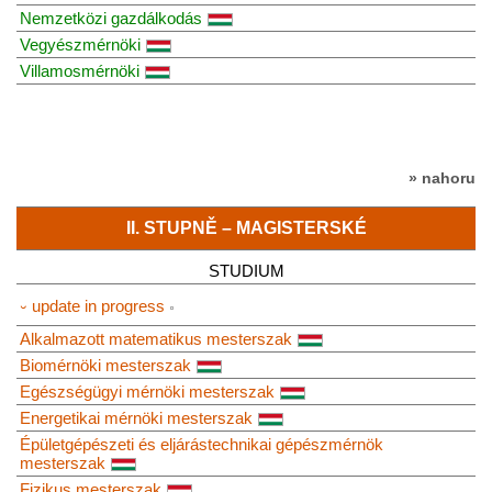
Nemzetközi gazdálkodás
Vegyészmérnöki
Villamosmérnöki
» nahoru
II. STUPNĚ – MAGISTERSKÉ
STUDIUM
⏑ update in progress
Alkalmazott matematikus mesterszak
Biomérnöki mesterszak
Egészségügyi mérnöki mesterszak
Energetikai mérnöki mesterszak
Épületgépészeti és eljárástechnikai gépészmérnök
mesterszak
Fizikus mesterszak