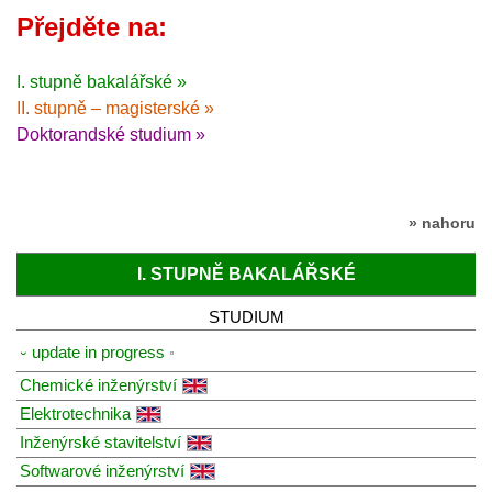
Přejděte na:
I. stupně bakalářské »
II. stupně – magisterské »
Doktorandské studium »
» nahoru
I. STUPNĚ BAKALÁŘSKÉ
STUDIUM
⏑ update in progress
Chemické inženýrství
Elektrotechnika
Inženýrské stavitelství
Softwarové inženýrství