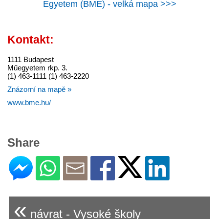
Egyetem (BME) - velká mapa >>>
Kontakt:
1111 Budapest
Műegyetem rkp. 3.
(1) 463-1111 (1) 463-2220
Znázorní na mapě »
www.bme.hu/
Share
«
návrat - Vysoké školy