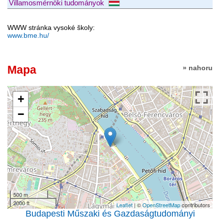
Villamosmérnöki tudományok
WWW stránka vysoké školy:
www.bme.hu/
Mapa
» nahoru
+
−
500 m
2000 ft
Leaflet
| ©
OpenStreetMap
contributors
Budapesti Műszaki és Gazdaságtudományi