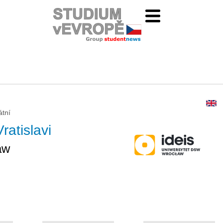
átní
ratislavi
aw