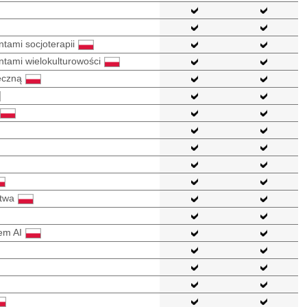
ami socjoterapii
ami wielokulturowości
eczną
twa
em AI