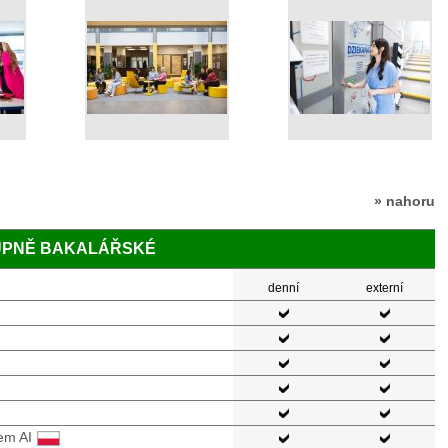
» nahoru
TUPNĚ BAKALÁŘSKÉ
denní
externí
em AI