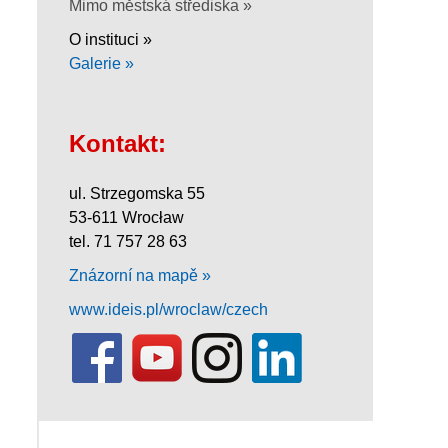
Mimo městská střediska »
O instituci »
Galerie »
Kontakt:
ul. Strzegomska 55
53-611 Wrocław
tel. 71 757 28 63
Znázorní na mapě »
www.ideis.pl/wroclaw/czech