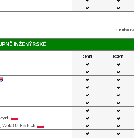
» nahoru
TUPNĚ INŽENÝRSKÉ
denní
externí
owych
e, Web3.0, FinTech