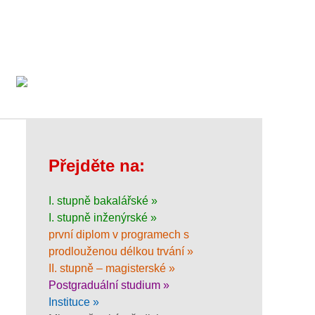
Přejděte na:
I. stupně bakalářské »
I. stupně inženýrské »
první diplom v programech s
prodlouženou délkou trvání »
II. stupně – magisterské »
Postgraduální studium »
Instituce »