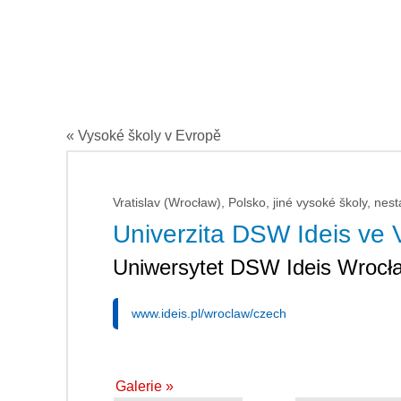
« Vysoké školy v Evropě
Vratislav (Wrocław), Polsko, jiné vysoké školy, nest
Univerzita DSW Ideis ve V
Uniwersytet DSW Ideis Wrocł
www.ideis.pl/wroclaw/czech
Galerie »