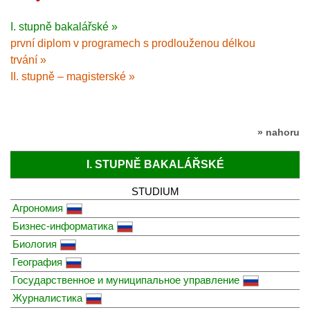
I. stupně bakalářské »
první diplom v programech s prodlouženou délkou
trvání »
II. stupně – magisterské »
» nahoru
I. STUPNĚ BAKALÁŘSKÉ
STUDIUM
Агрономия
Бизнес-информатика
Биология
География
Государственное и муниципальное управление
Журналистика