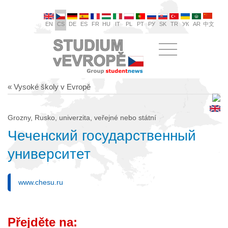
EN
CS
DE
ES
FR
HU
IT
PL
PT
РУ
SK
TR
УК
AR
中文
« Vysoké školy v Evropě
Grozny, Rusko, univerzita, veřejné nebo státní
Чеченский государственный
университет
www.chesu.ru
Přejděte na: