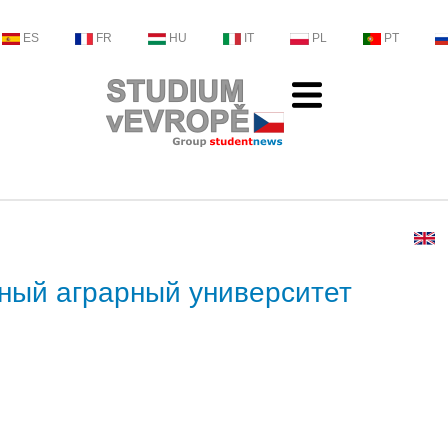
ES
FR
HU
IT
PL
PT
нный аграрный университет