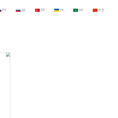
РУ
SK
TR
УК
AR
中文