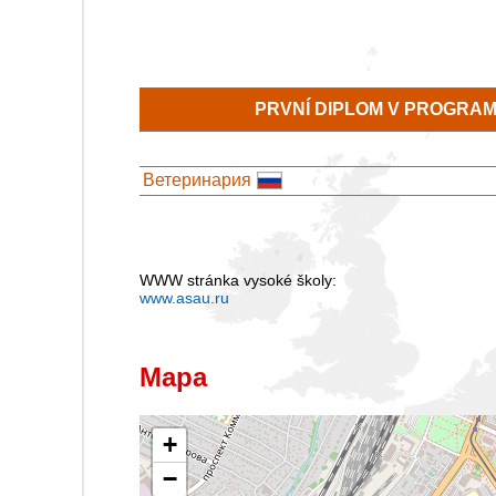
PRVNÍ DIPLOM V PROGRA
Ветеринария
WWW stránka vysoké školy:
www.asau.ru
Mapa
+
−