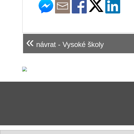
«
návrat - Vysoké školy