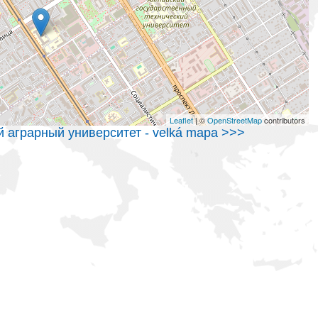
Leaflet
| ©
OpenStreetMap
contributors
 аграрный университет - velká mapa >>>