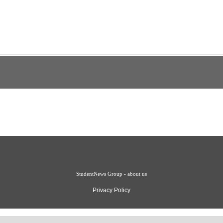
StudentNews Group - about us
Privacy Policy