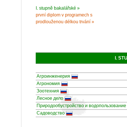
I. stupně bakalářské »
první diplom v programech s
prodlouženou délkou trvání »
I. S
Агроинженерия
Агрономия
Зоотехния
Лесное дело
Природообустройство и водопользование
Садоводство