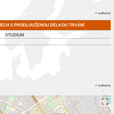
» nahoru
MECH S PRODLOUŽENOU DÉLKOU TRVÁNÍ
STUDIUM
» nahoru