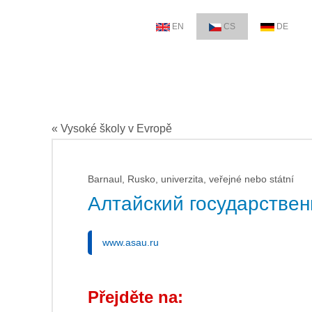
EN
CS
DE
« Vysoké školy v Evropě
Barnaul, Rusko, univerzita, veřejné nebo státní
Алтайский государстве
www.asau.ru
Přejděte na: