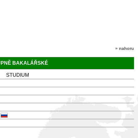
» nahoru
TUPNĚ BAKALÁŘSKÉ
STUDIUM