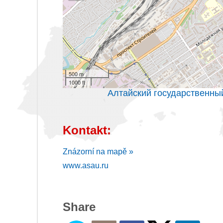
500 m
1000 ft
Алтайский государственный
Kontakt:
Znázorní na mapě »
www.asau.ru
Share