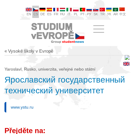
EN
CS
DE
ES
FR
HU
IT
PL
PT
РУ
SK
TR
УК
AR
中文
« Vysoké školy v Evropě
Yaroslavl, Rusko, univerzita, veřejné nebo státní
Ярославский государственный
технический университет
www.ystu.ru
Přejděte na: