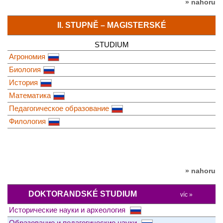
» nahoru
II. STUPNĚ – MAGISTERSKÉ
STUDIUM
Агрономия
Биология
История
Математика
Педагогическое образование
Филология
» nahoru
DOKTORANDSKÉ STUDIUM
víc »
Исторические науки и археология
Образование и педагогические науки