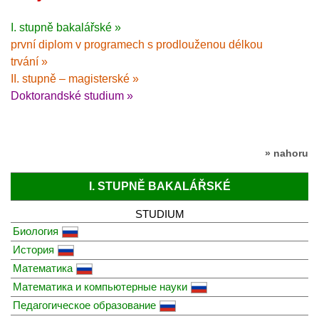
I. stupně bakalářské »
první diplom v programech s prodlouženou délkou
trvání »
II. stupně – magisterské »
Doktorandské studium »
» nahoru
I. STUPNĚ BAKALÁŘSKÉ
STUDIUM
Биология
История
Математика
Математика и компьютерные науки
Педагогическое образование