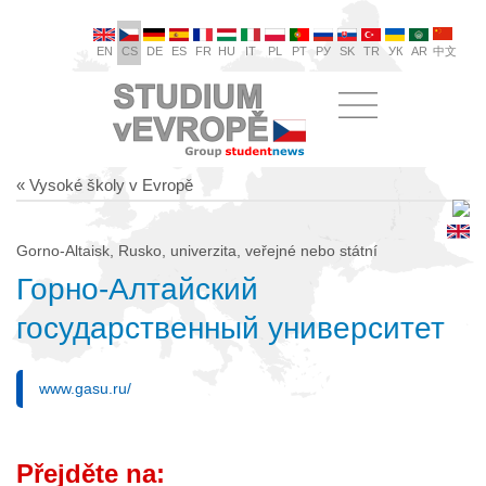
EN
CS
DE
ES
FR
HU
IT
PL
PT
РУ
SK
TR
УК
AR
中文
« Vysoké školy v Evropě
Gorno-Altaisk, Rusko, univerzita, veřejné nebo státní
Горно-Алтайский
государственный университет
www.gasu.ru/
Přejděte na: