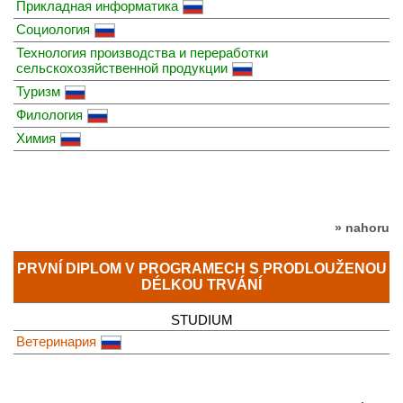
Прикладная информатика
Социология
Технология производства и переработки
сельскохозяйственной продукции
Туризм
Филология
Химия
» nahoru
PRVNÍ DIPLOM V PROGRAMECH S PRODLOUŽENOU
DÉLKOU TRVÁNÍ
STUDIUM
Ветеринария