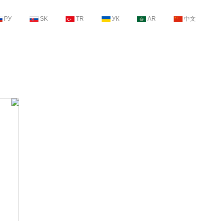
РУ
SK
TR
УК
AR
中文