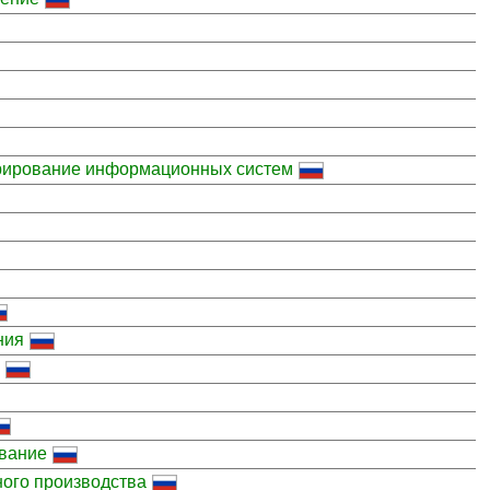
трирование информационных систем
ния
ование
ного производства