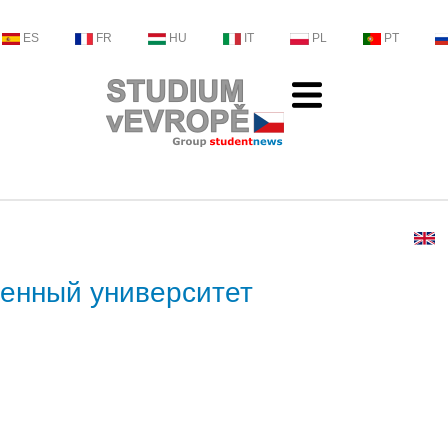
ES
FR
HU
IT
PL
PT
венный университет