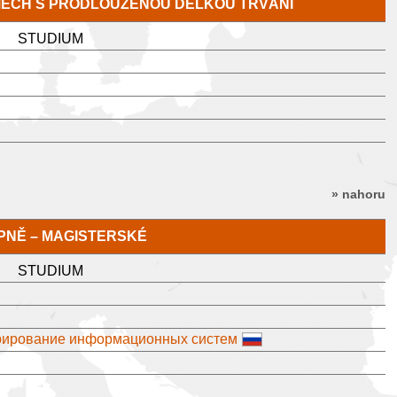
MECH S PRODLOUŽENOU DÉLKOU TRVÁNÍ
STUDIUM
» nahoru
TUPNĚ – MAGISTERSKÉ
STUDIUM
трирование информационных систем