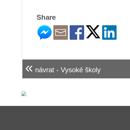
Share
«
návrat - Vysoké školy