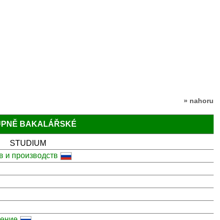
» nahoru
TUPNĚ BAKALÁŘSKÉ
STUDIUM
в и производств
ление