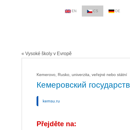
EN
CS
DE
« Vysoké školy v Evropě
Kemerovo, Rusko, univerzita, veřejné nebo státní
Кемеровский государст
kemsu.ru
Přejděte na: