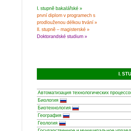
I. stupně bakalářské »
první diplom v programech s
prodlouženou délkou trvání »
II. stupně – magisterské »
Doktorandské studium »
I. S
Автоматизация технологических процессо
Биология
Биотехнология
География
Геология
Государственное и муниципальное управ