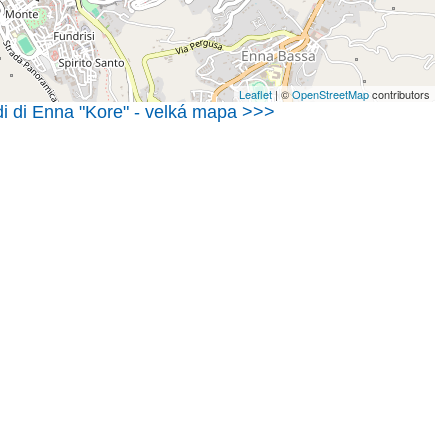
Leaflet
| ©
OpenStreetMap
contributors
di di Enna "Kore" - velká mapa >>>