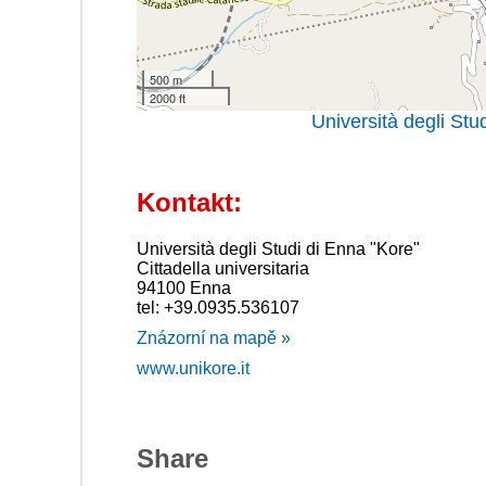
500 m
2000 ft
Università degli Stu
Kontakt:
Università degli Studi di Enna "Kore"
Cittadella universitaria
94100 Enna
tel: +39.0935.536107
Znázorní na mapě »
www.unikore.it
Share