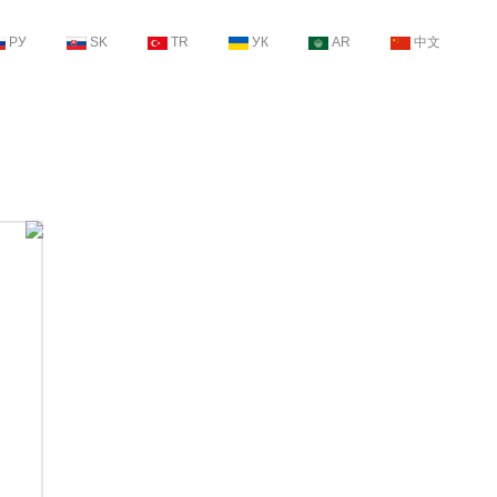
РУ
SK
TR
УК
AR
中文