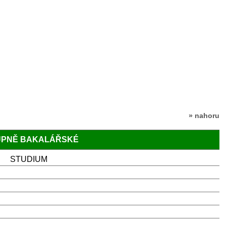
» nahoru
TUPNĚ BAKALÁŘSKÉ
STUDIUM