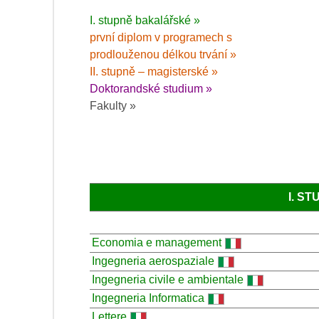
I. stupně bakalářské »
první diplom v programech s
prodlouženou délkou trvání »
II. stupně – magisterské »
Doktorandské studium »
Fakulty »
I. S
Economia e management
Ingegneria aerospaziale
Ingegneria civile e ambientale
Ingegneria Informatica
Lettere