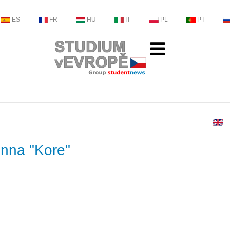
ES
FR
HU
IT
PL
PT
 Enna "Kore"