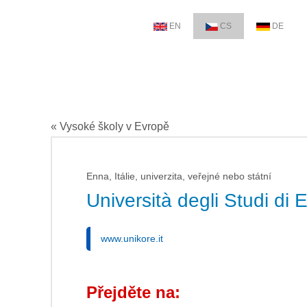
EN
CS
DE
« Vysoké školy v Evropě
Enna, Itálie, univerzita, veřejné nebo státní
Università degli Studi di
www.unikore.it
Přejděte na: