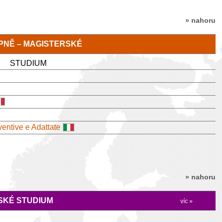
» nahoru
TUPNĚ – MAGISTERSKÉ
STUDIUM
ventive e Adattate
» nahoru
KÉ STUDIUM
víc »