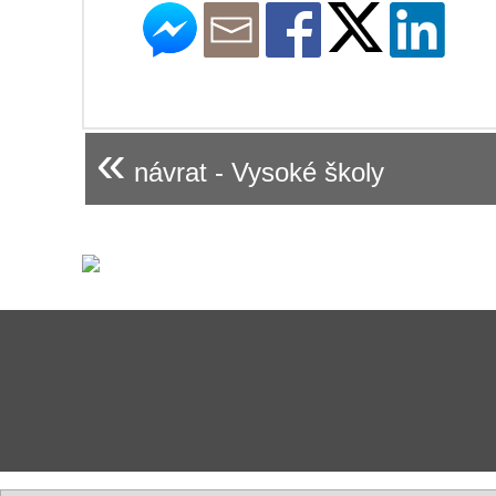
«
návrat - Vysoké školy