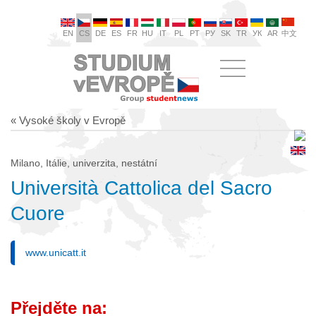
EN
CS
DE
ES
FR
HU
IT
PL
PT
РУ
SK
TR
УК
AR
中文
« Vysoké školy v Evropě
Milano, Itálie, univerzita, nestátní
Università Cattolica del Sacro
Cuore
www.unicatt.it
Přejděte na: