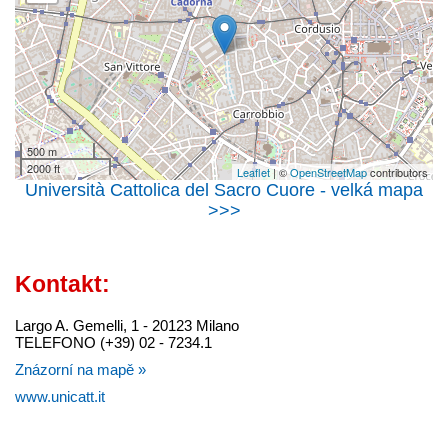
500 m
2000 ft
Leaflet
| ©
OpenStreetMap
contributors
Università Cattolica del Sacro Cuore - velká mapa
>>>
Kontakt:
Largo A. Gemelli, 1 - 20123 Milano
TELEFONO (+39) 02 - 7234.1
Znázorní na mapě »
www.unicatt.it