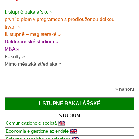
I. stupně bakalářské »
první diplom v programech s prodlouženou délkou
trvání »
II. stupně – magisterské »
Doktorandské studium »
MBA »
Fakulty »
Mimo městská střediska »
» nahoru
I. STUPNĚ BAKALÁŘSKÉ
STUDIUM
Comunicazione e società
Economia e gestione aziendale