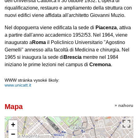
dell'Università Cattolica il 30 ottobre 1932. L'opera di
riqualificazione, restauro e ampliamento della struttura con
nuovi edifici viene affidata all'architetto Giovanni Muzio.
Nel dopoguerra viene edificata la sede di
Piacenza
, attiva
a partire dall'anno accademico 1952/53. Nel 1964, viene
inaugurato a
Roma
il Policlinico Universitario "Agostino
Gemelli" annesso alla facoltà di Medicina e chirurgia. Nel
1965 si inaugura la sede di
Brescia
mentre nel 1984
iniziano le prime lezioni nel campus di
Cremona
.
WWW stránka vysoké školy:
www.unicatt.it
Mapa
» nahoru
+
−