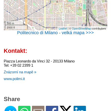
500 m
2000 ft
Leaflet
| ©
OpenStreetMap
contributors
Politecnico di Milano - velká mapa >>>
Kontakt:
Piazza Leonardo da Vinci 32 - 20133 Milano
Tel: +39 02 2399 1
Znázorní na mapě »
www.polimi.it
Share