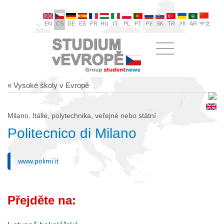
EN
CS
DE
ES
FR
HU
IT
PL
PT
РУ
SK
TR
УК
AR
中文
« Vysoké školy v Evropě
Milano, Itálie, polytechnika, veřejné nebo státní
Politecnico di Milano
www.polimi.it
Přejděte na: