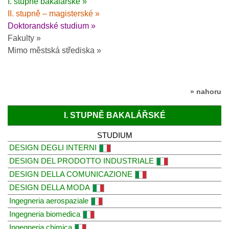
I. stupně bakalářské »
II. stupně – magisterské »
Doktorandské studium »
Fakulty »
Mimo městská střediska »
» nahoru
I. STUPNĚ BAKALÁŘSKÉ
STUDIUM
DESIGN DEGLI INTERNI
DESIGN DEL PRODOTTO INDUSTRIALE
DESIGN DELLA COMUNICAZIONE
DESIGN DELLA MODA
Ingegneria aerospaziale
Ingegneria biomedica
Ingegneria chimica