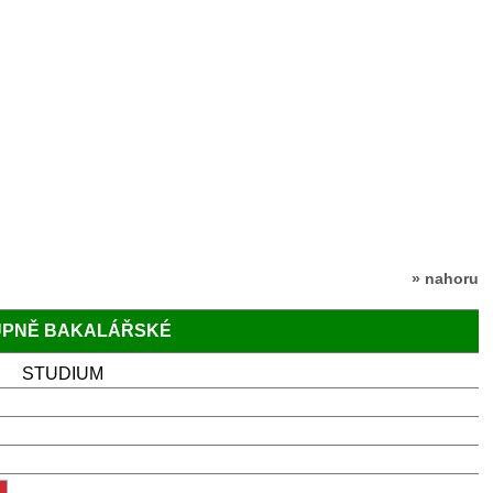
» nahoru
TUPNĚ BAKALÁŘSKÉ
STUDIUM