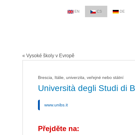
EN
CS
DE
« Vysoké školy v Evropě
Brescia, Itálie, univerzita, veřejné nebo státní
Università degli Studi di 
www.unibs.it
Přejděte na: