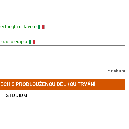
i luoghi di lavoro
e radioterapia
» nahoru
MECH S PRODLOUŽENOU DÉLKOU TRVÁNÍ
STUDIUM