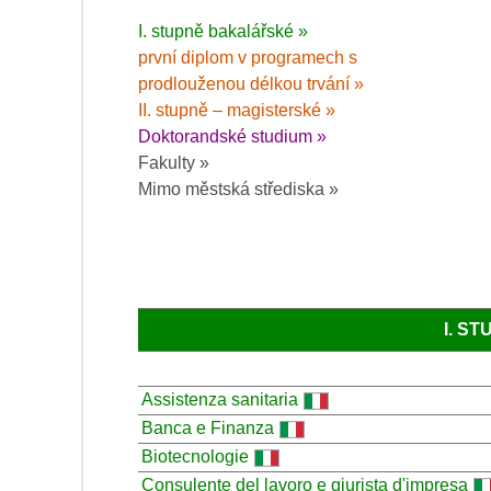
I. stupně bakalářské »
první diplom v programech s
prodlouženou délkou trvání »
II. stupně – magisterské »
Doktorandské studium »
Fakulty »
Mimo městská střediska »
I. S
Assistenza sanitaria
Banca e Finanza
Biotecnologie
Consulente del lavoro e giurista d'impresa