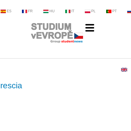
ES
FR
HU
IT
PL
PT
Brescia