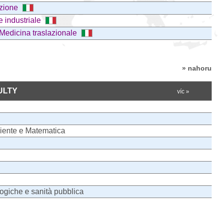
azione
e industriale
 Medicina traslazionale
» nahoru
ULTY
víc »
mbiente e Matematica
logiche e sanità pubblica