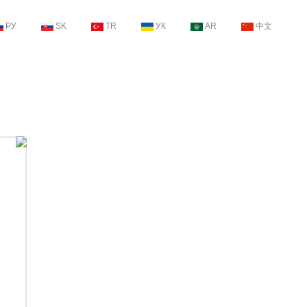
РУ
SK
TR
УК
AR
中文