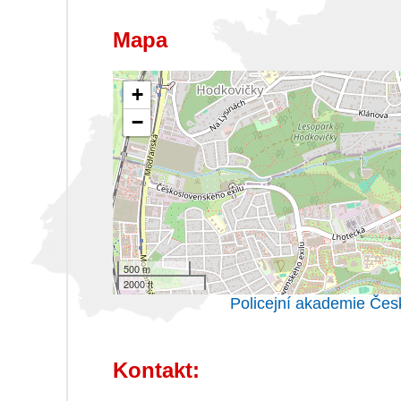
Mapa
+
−
500 m
2000 ft
Policejní akademie Čes
Kontakt: