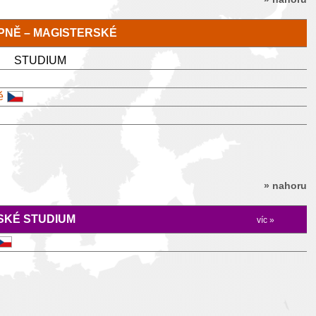
TUPNĚ – MAGISTERSKÉ
STUDIUM
ě
» nahoru
KÉ STUDIUM
víc »