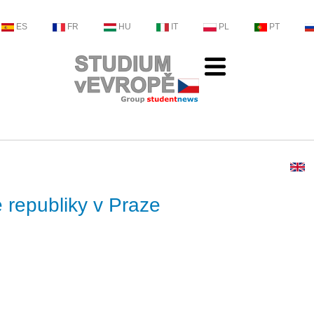
ES
FR
HU
IT
PL
PT
 republiky v Praze