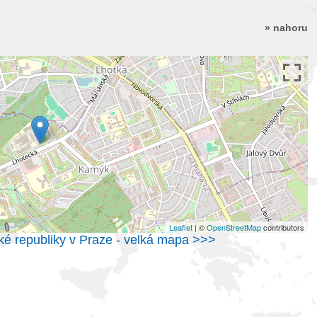
» nahoru
Leaflet
| ©
OpenStreetMap
contributors
ké republiky v Praze - velká mapa >>>