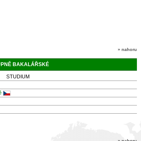
» nahoru
TUPNĚ BAKALÁŘSKÉ
STUDIUM
ě
» nahoru