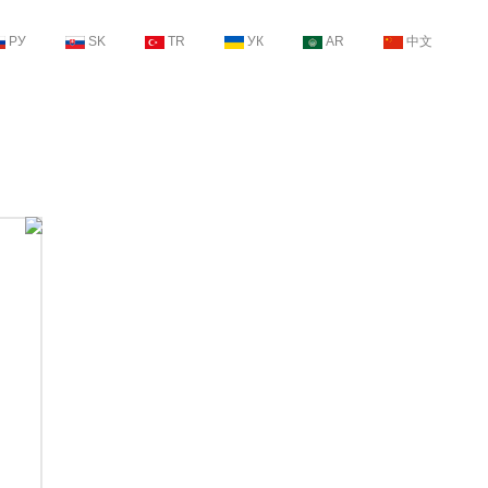
РУ
SK
TR
УК
AR
中文