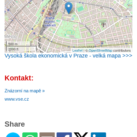
500 m
2000 ft
Leaflet
| ©
OpenStreetMap
contributors
Vysoká škola ekonomická v Praze - velká mapa >>>
Kontakt:
Znázorní na mapě »
www.vse.cz
Share