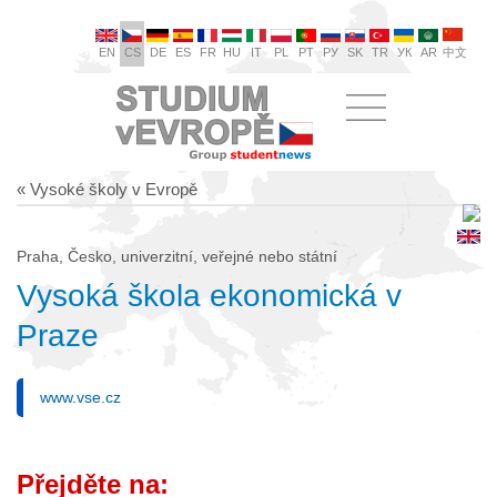
EN
CS
DE
ES
FR
HU
IT
PL
PT
РУ
SK
TR
УК
AR
中文
« Vysoké školy v Evropě
Praha, Česko, univerzitní, veřejné nebo státní
Vysoká škola ekonomická v
Praze
www.vse.cz
Přejděte na: