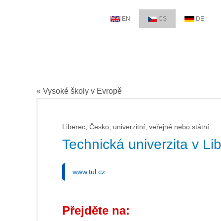
EN
CS
DE
« Vysoké školy v Evropě
Liberec, Česko, univerzitní, veřejné nebo státní
Technická univerzita v Lib
www.tul.cz
Přejděte na: