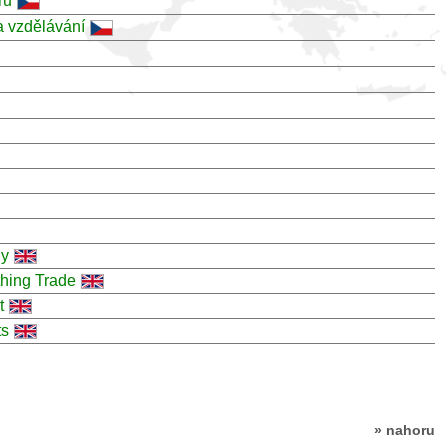
ru
 vzdělávání
ly
thing Trade
t
ts
» nahoru