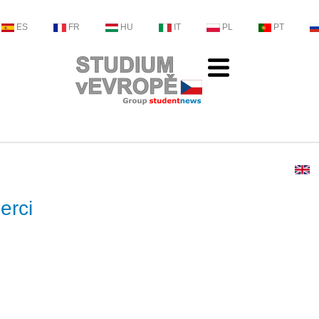
ES
FR
HU
IT
PL
PT
erci