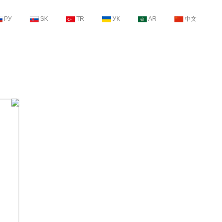
РУ
SK
TR
УК
AR
中文