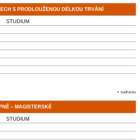
MECH S PRODLOUŽENOU DÉLKOU TRVÁNÍ
STUDIUM
» nahoru
TUPNĚ – MAGISTERSKÉ
STUDIUM