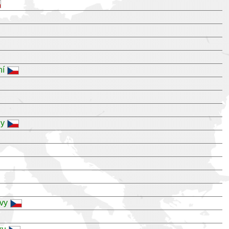
ní
ly
vy