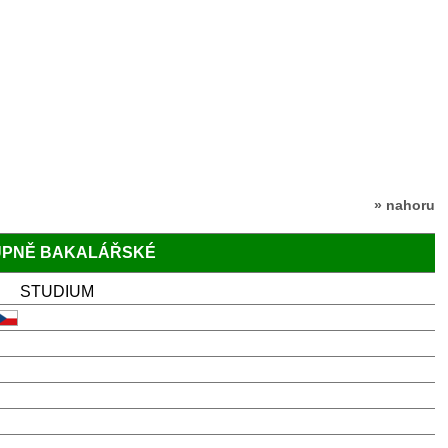
» nahoru
TUPNĚ BAKALÁŘSKÉ
STUDIUM