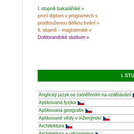
I. stupně bakalářské »
první diplom v programech s
prodlouženou délkou trvání »
II. stupně – magisterské »
Doktorandské studium »
I. S
Anglický jazyk se zaměřením na vzdělávání
Aplikovaná fyzika
Aplikovaná geografie
Aplikované vědy v inženýrství
Architektura
Architektura a urbanismus