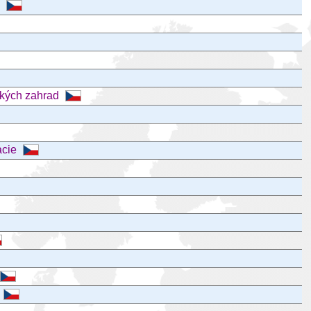
e
ických zahrad
acie