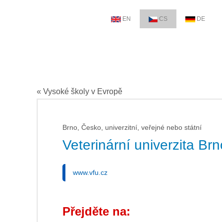
EN
CS
DE
« Vysoké školy v Evropě
Brno, Česko, univerzitní, veřejné nebo státní
Veterinární univerzita Brn
www.vfu.cz
Přejděte na: