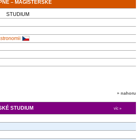
TUPNĚ – MAGISTERSKÉ
STUDIUM
astronomii
» nahoru
KÉ STUDIUM
víc »