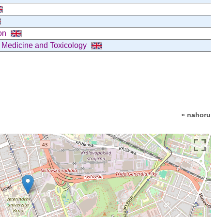
ion
ry Medicine and Toxicology
» nahoru