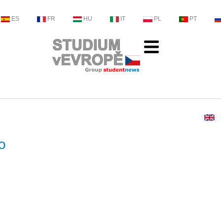
ES
FR
HU
IT
PL
PT
o