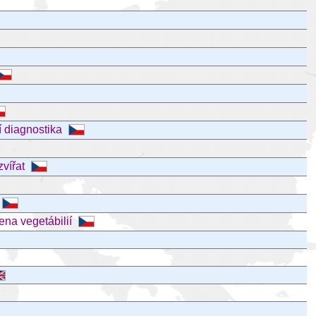
í diagnostika
zvířat
ena vegetábilií