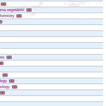
ena vegetábilií
chemistry
ses
n
ology
nology