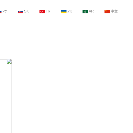
РУ
SK
TR
УК
AR
中文