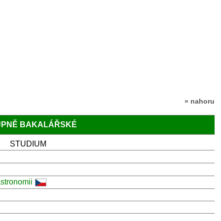
» nahoru
TUPNĚ BAKALÁŘSKÉ
STUDIUM
astronomii