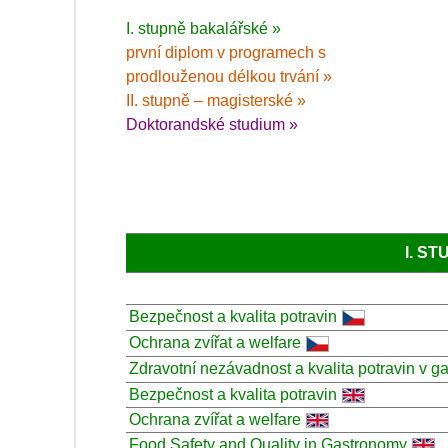
I. stupně bakalářské »
první diplom v programech s
prodlouženou délkou trvání »
II. stupně – magisterské »
Doktorandské studium »
I. S
Bezpečnost a kvalita potravin
Ochrana zvířat a welfare
Zdravotní nezávadnost a kvalita potravin v g
Bezpečnost a kvalita potravin
Ochrana zvířat a welfare
Food Safety and Quality in Gastronomy