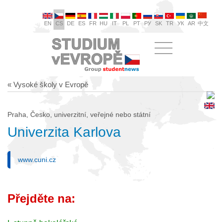
EN
CS
DE
ES
FR
HU
IT
PL
PT
РУ
SK
TR
УК
AR
中文
« Vysoké školy v Evropě
Praha, Česko, univerzitní, veřejné nebo státní
Univerzita Karlova
www.cuni.cz
Přejděte na: