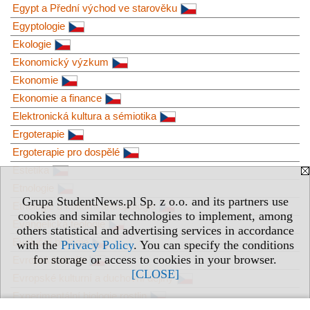
Egypt a Přední východ ve starověku
Egyptologie
Ekologie
Ekonomický výzkum
Ekonomie
Ekonomie a finance
Elektronická kultura a sémiotika
Ergoterapie
Ergoterapie pro dospělé
Estetika
Etnologie
Grupa StudentNews.pl Sp. z o.o. and its partners use
Etnologie a kulturní antropologie
cookies and similar technologies to implement, among
Evangelická teologie
others statistical and advertising services in accordance
Evoluční biologie
with the
Privacy Policy
. You can specify the conditions
for storage or access to cookies in your browser.
Evropská studia
[CLOSE]
Evropské kulturní a duchovní dějiny
Experimentální biologie rostlin