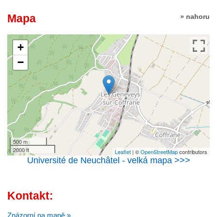
Mapa
» nahoru
+
−
500 m
2000 ft
Leaflet
| ©
OpenStreetMap
contributors
Université de Neuchâtel - velká mapa >>>
Kontakt:
Znázorní na mapě »