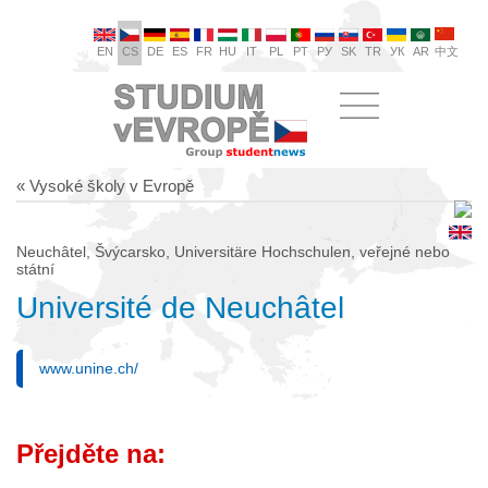
EN
CS
DE
ES
FR
HU
IT
PL
PT
РУ
SK
TR
УК
AR
中文
« Vysoké školy v Evropě
Neuchâtel, Švýcarsko, Universitäre Hochschulen, veřejné nebo
státní
Université de Neuchâtel
www.unine.ch/
Přejděte na: