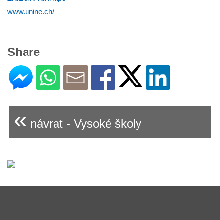
www.unine.ch/
Share
«
návrat - Vysoké školy