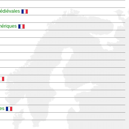
médiévales
mériques
ces