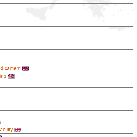
édicament
ins
bility