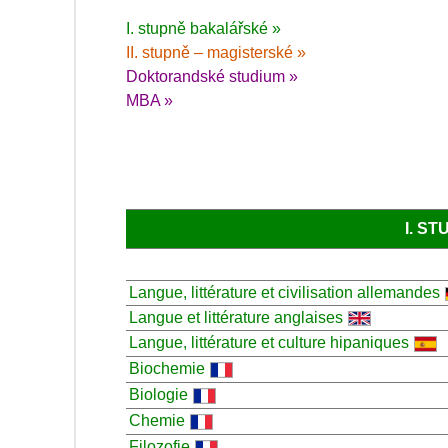
I. stupně bakalářské »
II. stupně – magisterské »
Doktorandské studium »
MBA »
I. S
Langue, littérature et civilisation allemandes
Langue et littérature anglaises
Langue, littérature et culture hipaniques
Biochemie
Biologie
Chemie
Filozofie