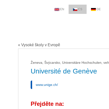
EN
CS
DE
« Vysoké školy v Evropě
Ženeva, Švýcarsko, Universitäre Hochschulen, veř
Université de Genève
www.unige.ch/
Přejděte na: