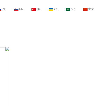
РУ
SK
TR
УК
AR
中文