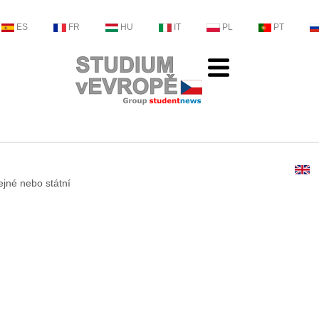
ES
FR
HU
IT
PL
PT
ejné nebo státní