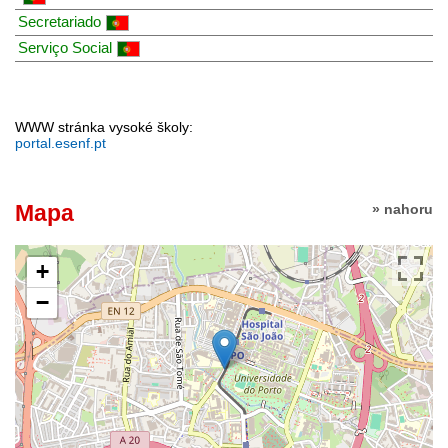
Secretariado
Serviço Social
WWW stránka vysoké školy:
portal.esenf.pt
Mapa
» nahoru
+
−