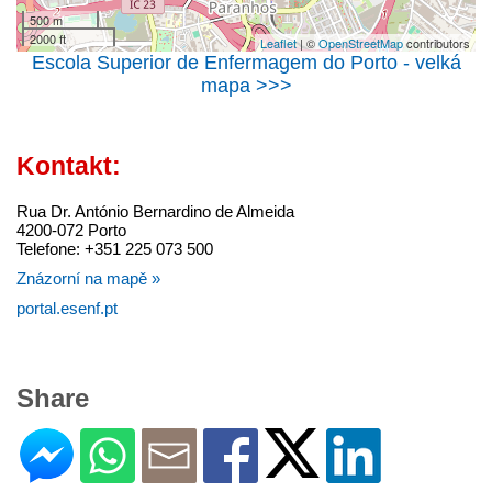
500 m
2000 ft
Leaflet
| ©
OpenStreetMap
contributors
Escola Superior de Enfermagem do Porto - velká
mapa >>>
Kontakt:
Rua Dr. António Bernardino de Almeida
4200-072 Porto
Telefone: +351 225 073 500
Znázorní na mapě »
portal.esenf.pt
Share