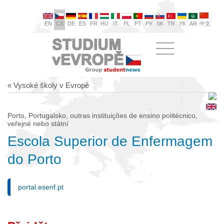
EN
CS
DE
ES
FR
HU
IT
PL
PT
РУ
SK
TR
УК
AR
中文
« Vysoké školy v Evropě
Porto, Portugalsko, outras instituições de ensino politécnico,
veřejné nebo státní
Escola Superior de Enfermagem
do Porto
portal.esenf.pt