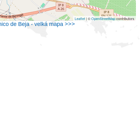
Leaflet
| ©
OpenStreetMap
contributors
écnico de Beja - velká mapa >>>