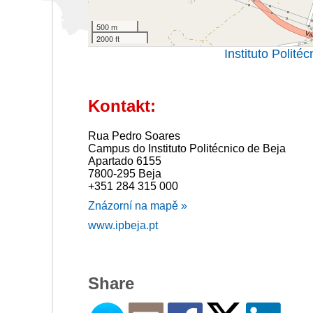
500 m
2000 ft
Instituto Polit
Kontakt:
Rua Pedro Soares
Campus do Instituto Politécnico de Beja
Apartado 6155
7800-295 Beja
+351 284 315 000
Znázorní na mapě »
www.ipbeja.pt
Share