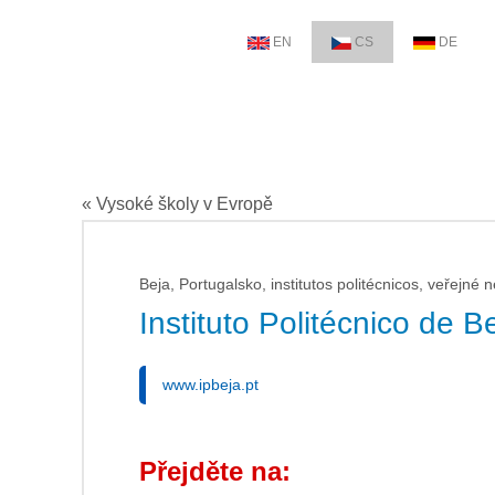
EN
CS
DE
« Vysoké školy v Evropě
Beja, Portugalsko, institutos politécnicos, veřejné 
Instituto Politécnico de B
www.ipbeja.pt
Přejděte na: