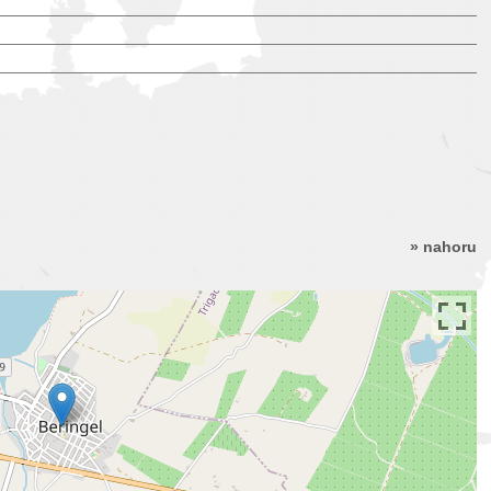
» nahoru