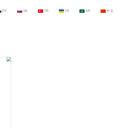
РУ
SK
TR
УК
AR
中文