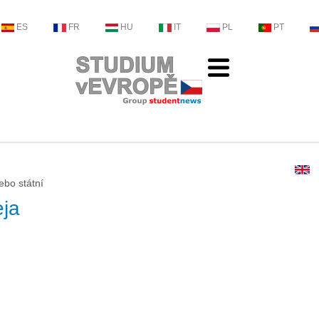
ES
FR
HU
IT
PL
PT
nebo státní
eja