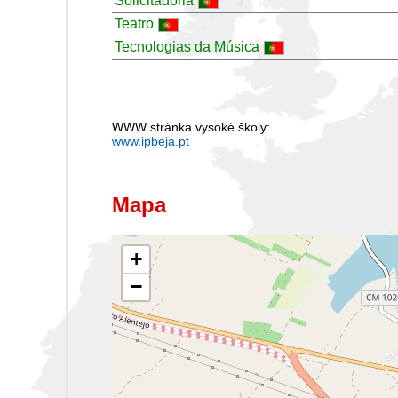
Solicitadoria
Teatro
Tecnologias da Música
WWW stránka vysoké školy:
www.ipbeja.pt
Mapa
+
−