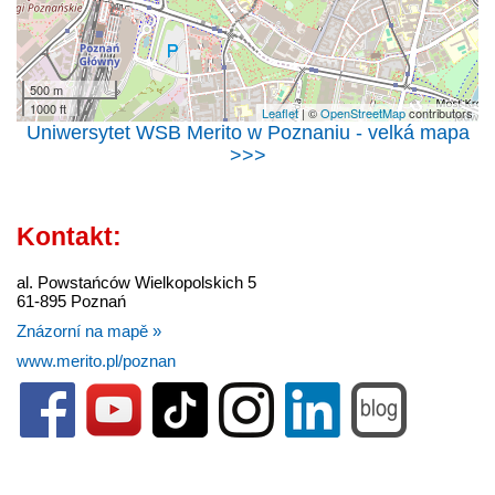
500 m
1000 ft
Leaflet
| ©
OpenStreetMap
contributors
Uniwersytet WSB Merito w Poznaniu - velká mapa
>>>
Kontakt:
al. Powstańców Wielkopolskich 5
61-895 Poznań
Znázorní na mapě »
www.merito.pl/poznan