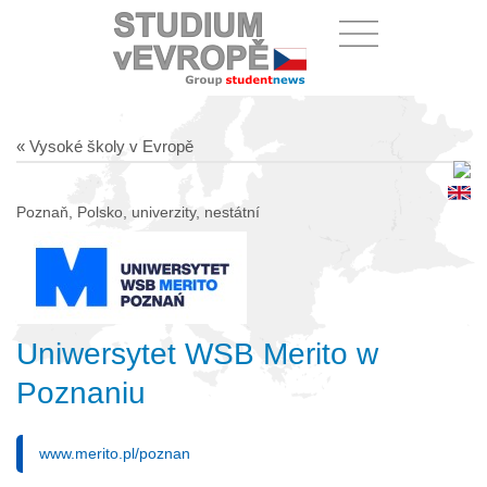
« Vysoké školy v Evropě
Poznaň, Polsko, univerzity, nestátní
Uniwersytet WSB Merito w
Poznaniu
www.merito.pl/poznan