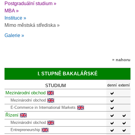
Postgraduální studium »
MBA »
Instituce »
Mimo městská střediska »
Galerie »
» nahoru
I. STUPNĚ BAKALÁŘSKÉ
STUDIUM
denní
externí
Mezinárodní obchod
Mezinárodní obchod
E-Commerce in International Markets
Řízení
Mezinárodní obchod
Entrepreneurship