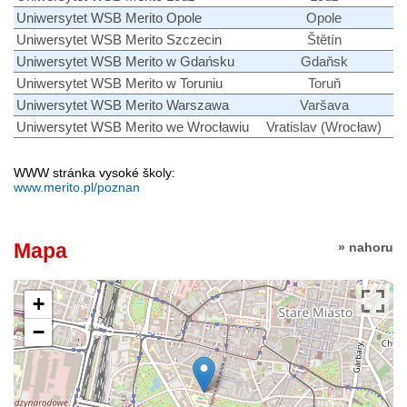
Uniwersytet WSB Merito Opole
Opole
Uniwersytet WSB Merito Szczecin
Štětín
Uniwersytet WSB Merito w Gdańsku
Gdaňsk
Uniwersytet WSB Merito w Toruniu
Toruň
Uniwersytet WSB Merito Warszawa
Varšava
Uniwersytet WSB Merito we Wrocławiu
Vratislav (Wrocław)
WWW stránka vysoké školy:
www.merito.pl/poznan
Mapa
» nahoru
+
−