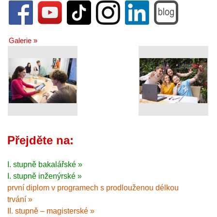
Galerie »
Přejděte na:
I. stupně bakalářské »
I. stupně inženýrské »
první diplom v programech s prodlouženou délkou
trvání »
II. stupně – magisterské »