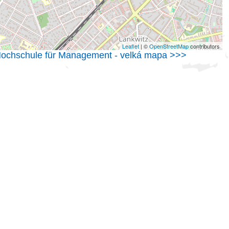
Leaflet
| ©
OpenStreetMap
contributors
 Hochschule für Management - velká mapa >>>