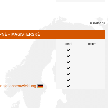
» nahoru
TUPNĚ – MAGISTERSKÉ
denní
externí
anisationsentwicklung