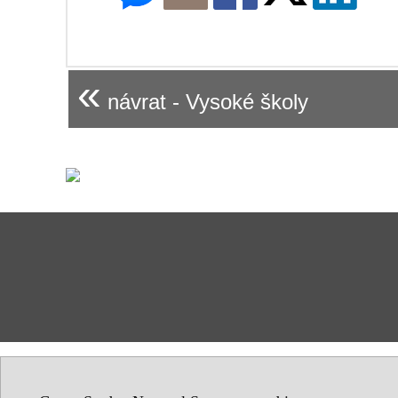
«
návrat - Vysoké školy