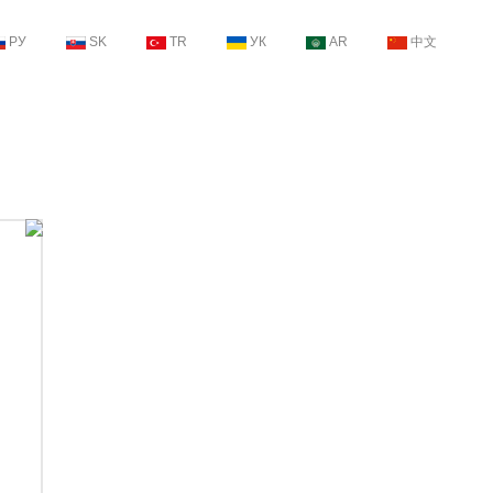
РУ
SK
TR
УК
AR
中文