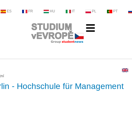
ES
FR
HU
IT
PL
PT
tní
lin - Hochschule für Management