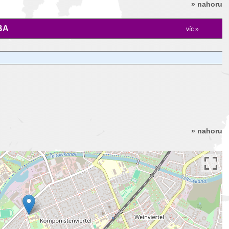
» nahoru
BA
víc »
» nahoru