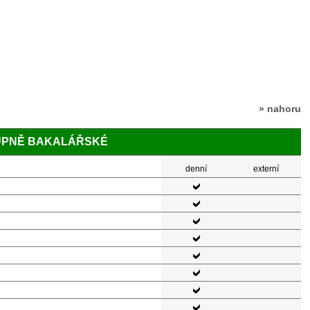
» nahoru
TUPNĚ BAKALÁŘSKÉ
denní
externí