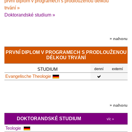
první diplom v programech s prodlouženou délkou
trvání »
Doktorandské studium »
» nahoru
PRVNÍ DIPLOM V PROGRAMECH S PRODLOUŽENOU
DÉLKOU TRVÁNÍ
STUDIUM
denní
externí
Evangelische Theologie
» nahoru
DOKTORANDSKÉ STUDIUM
víc »
Teologie