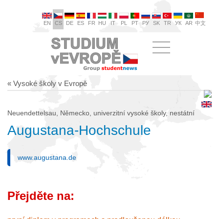
EN
CS
DE
ES
FR
HU
IT
PL
PT
РУ
SK
TR
УК
AR
中文
« Vysoké školy v Evropě
Neuendettelsau, Německo, univerzitní vysoké školy, nestátní
Augustana-Hochschule
www.augustana.de
Přejděte na: