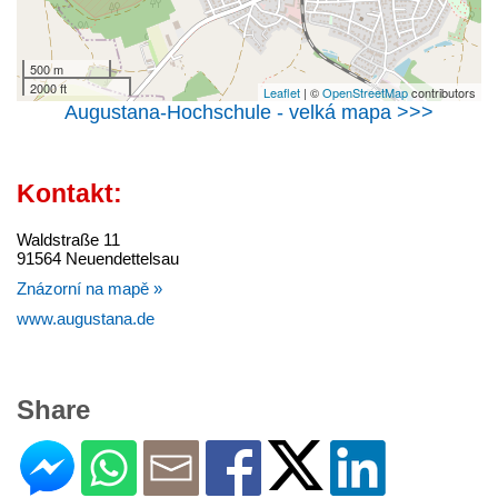
500 m
2000 ft
Leaflet
| ©
OpenStreetMap
contributors
Augustana-Hochschule - velká mapa >>>
Kontakt:
Waldstraße 11
91564 Neuendettelsau
Znázorní na mapě »
www.augustana.de
Share