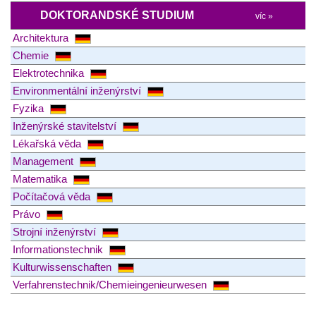
DOKTORANDSKÉ STUDIUM
víc »
Architektura
Chemie
Elektrotechnika
Environmentální inženýrství
Fyzika
Inženýrské stavitelství
Lékařská věda
Management
Matematika
Počítačová věda
Právo
Strojní inženýrství
Informationstechnik
Kulturwissenschaften
Verfahrenstechnik/Chemieingenieurwesen