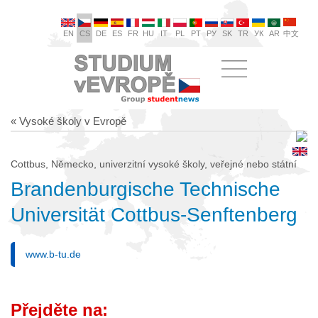
EN
CS
DE
ES
FR
HU
IT
PL
PT
РУ
SK
TR
УК
AR
中文
« Vysoké školy v Evropě
Cottbus, Německo, univerzitní vysoké školy, veřejné nebo státní
Brandenburgische Technische
Universität Cottbus-Senftenberg
www.b-tu.de
Přejděte na: