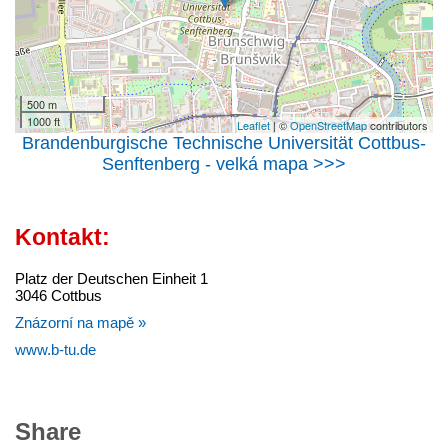
500 m
1000 ft
Leaflet
| ©
OpenStreetMap
contributors
Brandenburgische Technische Universität Cottbus-
Senftenberg - velká mapa >>>
Kontakt:
Platz der Deutschen Einheit 1
3046 Cottbus
Znázorní na mapě »
www.b-tu.de
Share