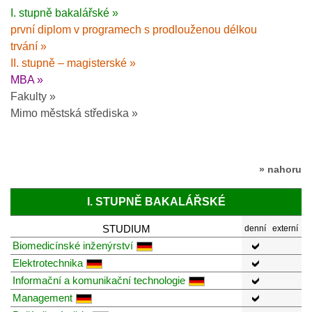
I. stupně bakalářské »
první diplom v programech s prodlouženou délkou
trvání »
II. stupně – magisterské »
MBA »
Fakulty »
Mimo městská střediska »
» nahoru
I. STUPNĚ BAKALÁŘSKÉ
STUDIUM
denní
externí
Biomedicínské inženýrství
Elektrotechnika
Informační a komunikační technologie
Management