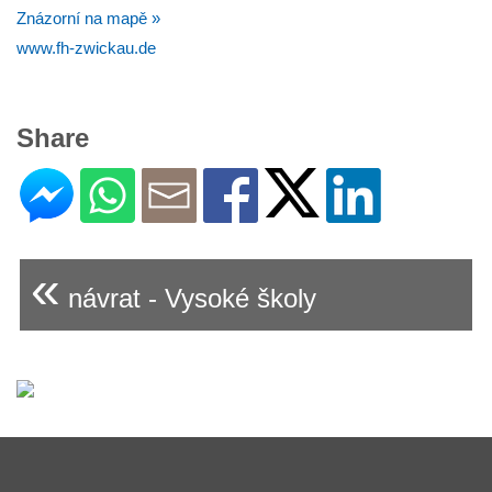
Znázorní na mapě »
www.fh-zwickau.de
Share
«
návrat - Vysoké školy