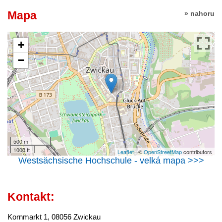
Mapa
» nahoru
+
−
500 m
1000 ft
Leaflet
| ©
OpenStreetMap
contributors
Westsächsische Hochschule - velká mapa >>>
Kontakt:
Kornmarkt 1, 08056 Zwickau