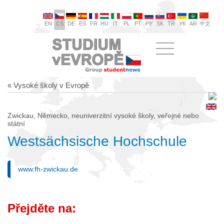
EN
CS
DE
ES
FR
HU
IT
PL
PT
РУ
SK
TR
УК
AR
中文
« Vysoké školy v Evropě
Zwickau, Německo, neuniverzitní vysoké školy, veřejné nebo
státní
Westsächsische Hochschule
www.fh-zwickau.de
Přejděte na: