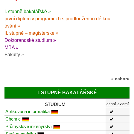
I. stupně bakalářské »
první diplom v programech s prodlouženou délkou
trvání »
II. stupně – magisterské »
Doktorandské studium »
MBA »
Fakulty »
» nahoru
I. STUPNĚ BAKALÁŘSKÉ
STUDIUM
denní
externí
Aplikovaná informatika
Chemie
Průmyslové inženýrství
Správa podniku