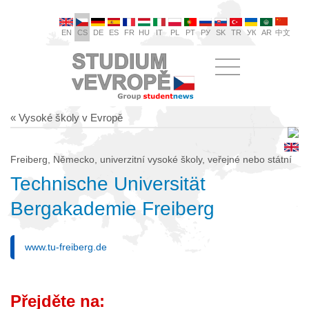
EN
CS
DE
ES
FR
HU
IT
PL
PT
РУ
SK
TR
УК
AR
中文
« Vysoké školy v Evropě
Freiberg, Německo, univerzitní vysoké školy, veřejné nebo státní
Technische Universität
Bergakademie Freiberg
www.tu-freiberg.de
Přejděte na: