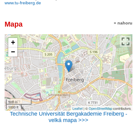
www.tu-freiberg.de
Mapa
» nahoru
+
−
500 m
1000 ft
Leaflet
| ©
OpenStreetMap
contributors
Technische Universität Bergakademie Freiberg -
velká mapa >>>