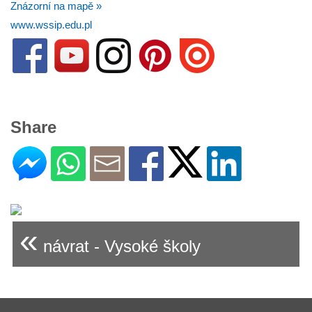
Znázorní na mapě »
www.wssip.edu.pl
Share
«
návrat - Vysoké školy