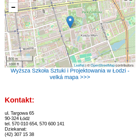
−
500 m
1000 ft
Leaflet
| ©
OpenStreetMap
contributors
Wyższa Szkoła Sztuki i Projektowania w Łodzi -
velká mapa >>>
Kontakt:
ul. Targowa 65
90-324 Łódź
tel. 570 010 654, 570 600 141
Dziekanat:
(42) 307 15 38