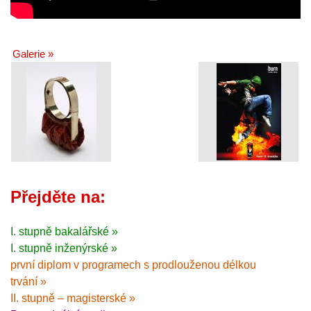
Galerie »
Přejděte na:
I. stupně bakalářské »
I. stupně inženýrské »
první diplom v programech s prodlouženou délkou
trvání »
II. stupně – magisterské »