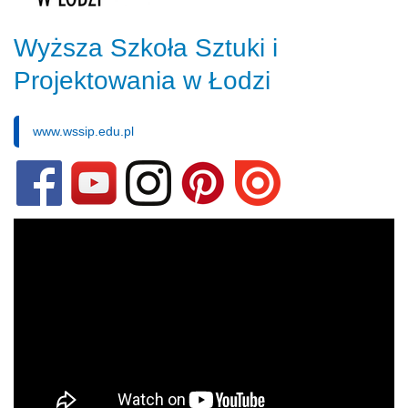
Wyższa Szkoła Sztuki i
Projektowania w Łodzi
www.wssip.edu.pl