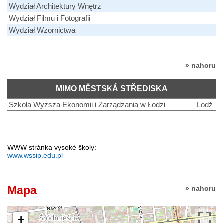
Wydział Architektury Wnętrz
Wydział Filmu i Fotografii
Wydział Wzornictwa
» nahoru
MIMO MĚSTSKÁ STŘEDISKA
Szkoła Wyższa Ekonomii i Zarządzania w Łodzi
Lodž
WWW stránka vysoké školy:
www.wssip.edu.pl
Mapa
» nahoru
+