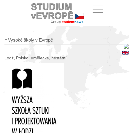
« Vysoké školy v Evropě
Lodž, Polsko, umělecké, nestátní