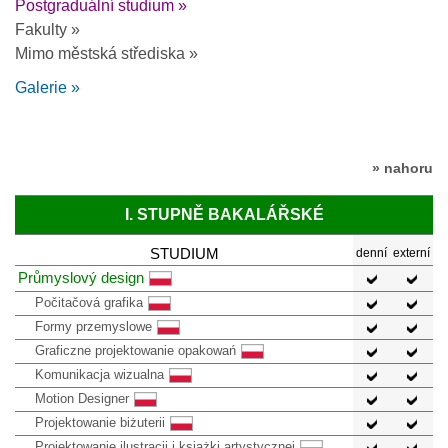
Postgraduální studium »
Fakulty »
Mimo městská střediska »
Galerie »
» nahoru
I. STUPNĚ BAKALÁŘSKÉ
STUDIUM
denní
externí
Průmyslový design
Počitačová grafika
Formy przemyslowe
Graficzne projektowanie opakowań
Komunikacja wizualna
Motion Designer
Projektowanie biżuterii
Projektowanie ilustracji i książki artystycznej