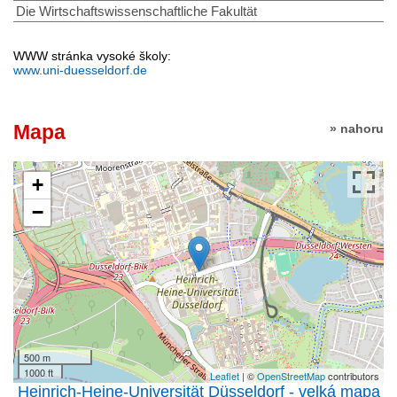
Die Wirtschaftswissenschaftliche Fakultät
WWW stránka vysoké školy:
www.uni-duesseldorf.de
Mapa
» nahoru
+
−
500 m
1000 ft
Leaflet
| ©
OpenStreetMap
contributors
Heinrich-Heine-Universität Düsseldorf - velká mapa