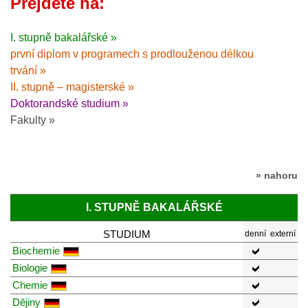
Přejděte na:
I. stupně bakalářské »
první diplom v programech s prodlouženou délkou
trvání »
II. stupně – magisterské »
Doktorandské studium »
Fakulty »
» nahoru
I. STUPNĚ BAKALÁŘSKÉ
STUDIUM
denní
externí
Biochemie
Biologie
Chemie
Dějiny