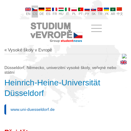
EN
CS
DE
ES
FR
HU
IT
PL
PT
РУ
SK
TR
УК
AR
中文
« Vysoké školy v Evropě
Düsseldorf, Německo, univerzitní vysoké školy, veřejné nebo
státní
Heinrich-Heine-Universität
Düsseldorf
www.uni-duesseldorf.de