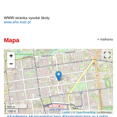
WWW stránka vysoké školy:
www.ahe.lodz.pl
Mapa
» nahoru
+
−
500 m
1000 ft
Leaflet
| ©
OpenStreetMap
contributors
Akademia Humanistyczno-Ekonomiczna w Łodzi -