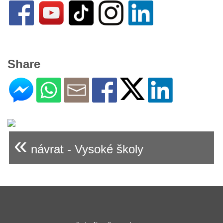
Share
«
návrat - Vysoké školy