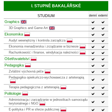
I. STUPNĚ BAKALÁŘSKÉ
STUDIUM
denní
externí
Graphics
3D Graphics and Game Art
Ekonomika
Audyt wewnętrzny i kontrola zarządcza
Ekonomia menadżerska i zrządzanie w biznesie
Rachunkowość i finanse, windykacja należności
Ošetřovatelství
Pedagogika
Zvláštní výchovná péče
Pedagogika opiekuńczo-wychowawcza z arteterapią
Terapia pedagogiczna z arteterapią
Politologie
Administracja i zarządzanie w jednostkach samorządu
terytorialnego i NGO
E-polityka i PR w sferze publicznej