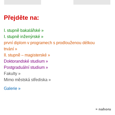
Přejděte na:
I. stupně bakalářské »
I. stupně inženýrské »
první diplom v programech s prodlouženou délkou
trvání »
II. stupně – magisterské »
Doktorandské studium »
Postgraduální studium »
Fakulty »
Mimo městská střediska »
Galerie »
» nahoru