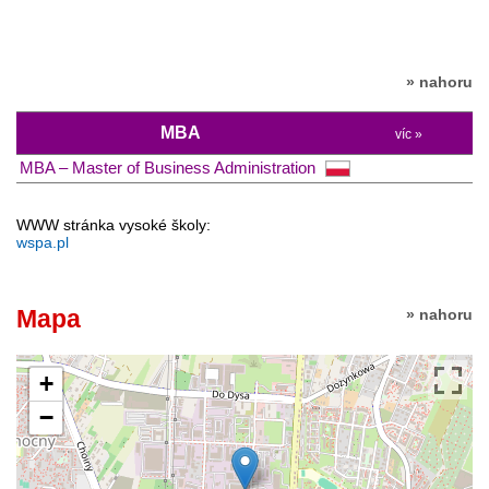
» nahoru
MBA
víc »
MBA – Master of Business Administration
WWW stránka vysoké školy:
wspa.pl
Mapa
» nahoru
+
−