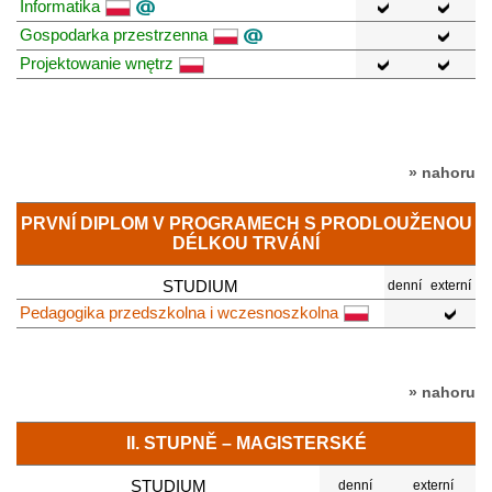
Informatika
Gospodarka przestrzenna
Projektowanie wnętrz
» nahoru
PRVNÍ DIPLOM V PROGRAMECH S PRODLOUŽENOU
DÉLKOU TRVÁNÍ
STUDIUM
denní
externí
Pedagogika przedszkolna i wczesnoszkolna
» nahoru
II. STUPNĚ – MAGISTERSKÉ
STUDIUM
denní
externí