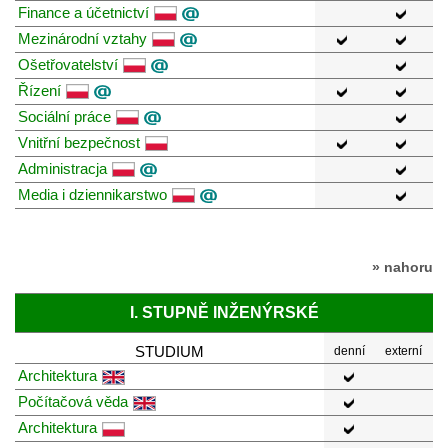
Finance a účetnictví
Mezinárodní vztahy
Ošetřovatelství
Řízení
Sociální práce
Vnitřní bezpečnost
Administracja
Media i dziennikarstwo
» nahoru
I. STUPNĚ INŽENÝRSKÉ
STUDIUM
denní
externí
Architektura
Počítačová věda
Architektura