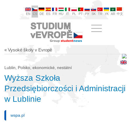
EN
CS
DE
ES
FR
HU
IT
PL
PT
РУ
SK
TR
УК
AR
中文
« Vysoké školy v Evropě
Lublin, Polsko, ekonomické, nestátní
Wyższa Szkoła
Przedsiębiorczości i Administracji
w Lublinie
wspa.pl