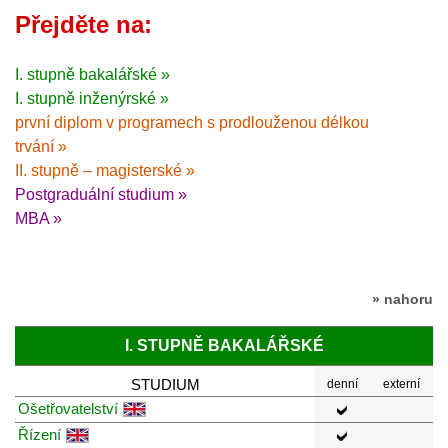
Přejděte na:
I. stupně bakalářské »
I. stupně inženýrské »
první diplom v programech s prodlouženou délkou
trvání »
II. stupně – magisterské »
Postgraduální studium »
MBA »
» nahoru
I. STUPNĚ BAKALÁŘSKÉ
STUDIUM
denní
externí
Ošetřovatelství
Řízení