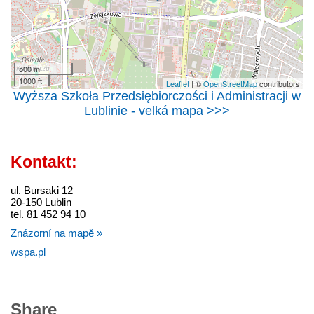
500 m
1000 ft
Leaflet
| ©
OpenStreetMap
contributors
Wyższa Szkoła Przedsiębiorczości i Administracji w
Lublinie - velká mapa >>>
Kontakt:
ul. Bursaki 12
20-150 Lublin
tel. 81 452 94 10
Znázorní na mapě »
wspa.pl
Share