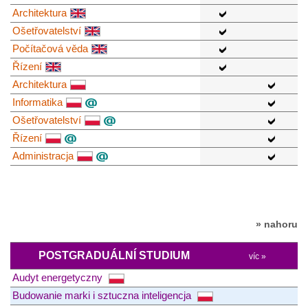
Architektura
Ošetřovatelství
Počítačová věda
Řízení
Architektura
Informatika
Ošetřovatelství
Řízení
Administracja
» nahoru
POSTGRADUÁLNÍ STUDIUM
víc »
Audyt energetyczny
Budowanie marki i sztuczna inteligencja