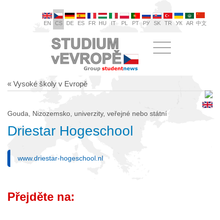
EN
CS
DE
ES
FR
HU
IT
PL
PT
РУ
SK
TR
УК
AR
中文
« Vysoké školy v Evropě
Gouda, Nizozemsko, univerzity, veřejné nebo státní
Driestar Hogeschool
www.driestar-hogeschool.nl
Přejděte na: