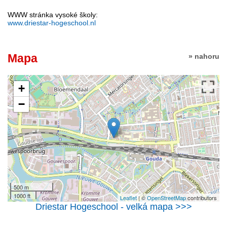
WWW stránka vysoké školy:
www.driestar-hogeschool.nl
Mapa
» nahoru
+
−
500 m
1000 ft
Leaflet
| ©
OpenStreetMap
contributors
Driestar Hogeschool - velká mapa >>>